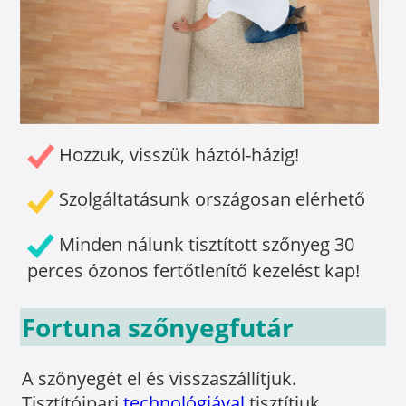
Hozzuk, visszük háztól-házig!
Szolgáltatásunk országosan elérhető
Minden nálunk tisztított szőnyeg 30
perces ózonos fertőtlenítő kezelést kap!
Fortuna szőnyegfutár
A szőnyegét el és visszaszállítjuk.
Tisztítóipari
technológiával
tisztítjuk.