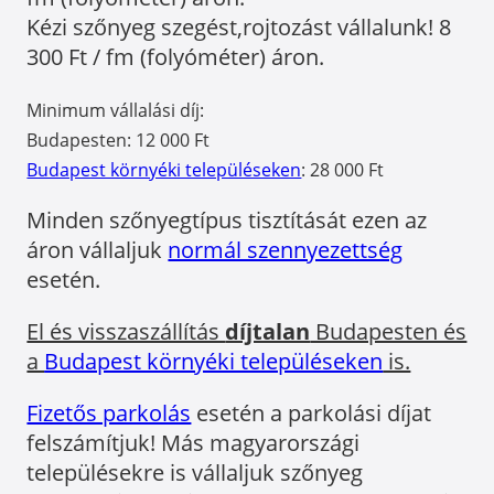
Kézi szőnyeg szegést,rojtozást vállalunk! 8
300 Ft / fm (folyóméter) áron.
Minimum vállalási díj:
Budapesten: 12 000 Ft
Budapest környéki településeken
: 28 000 Ft
Minden szőnyegtípus tisztítását ezen az
áron vállaljuk
normál szennyezettség
esetén.
El és visszaszállítás
díjtalan
Budapesten és
a
Budapest környéki településeken
is.
Fizetős parkolás
esetén a parkolási díjat
felszámítjuk! Más magyarországi
településekre is vállaljuk szőnyeg