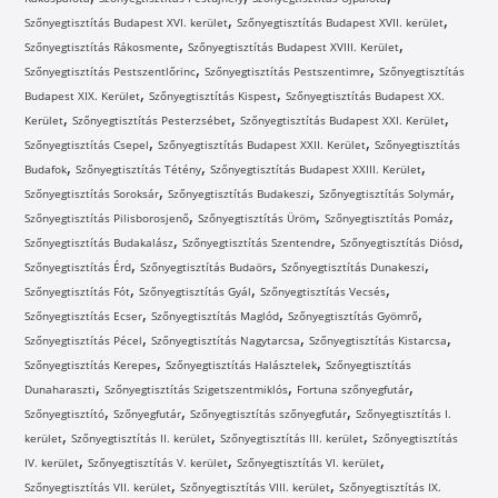
,
,
Szőnyegtisztítás Budapest XVI. kerület
Szőnyegtisztítás Budapest XVII. kerület
,
,
Szőnyegtisztítás Rákosmente
Szőnyegtisztítás Budapest XVIII. Kerület
,
,
Szőnyegtisztítás Pestszentlőrinc
Szőnyegtisztítás Pestszentimre
Szőnyegtisztítás
,
,
Budapest XIX. Kerület
Szőnyegtisztítás Kispest
Szőnyegtisztítás Budapest XX.
,
,
,
Kerület
Szőnyegtisztítás Pesterzsébet
Szőnyegtisztítás Budapest XXI. Kerület
,
,
Szőnyegtisztítás Csepel
Szőnyegtisztítás Budapest XXII. Kerület
Szőnyegtisztítás
,
,
,
Budafok
Szőnyegtisztítás Tétény
Szőnyegtisztítás Budapest XXIII. Kerület
,
,
,
Szőnyegtisztítás Soroksár
Szőnyegtisztítás Budakeszi
Szőnyegtisztítás Solymár
,
,
,
Szőnyegtisztítás Pilisborosjenő
Szőnyegtisztítás Üröm
Szőnyegtisztítás Pomáz
,
,
,
Szőnyegtisztítás Budakalász
Szőnyegtisztítás Szentendre
Szőnyegtisztítás Diósd
,
,
,
Szőnyegtisztítás Érd
Szőnyegtisztítás Budaörs
Szőnyegtisztítás Dunakeszi
,
,
,
Szőnyegtisztítás Fót
Szőnyegtisztítás Gyál
Szőnyegtisztítás Vecsés
,
,
,
Szőnyegtisztítás Ecser
Szőnyegtisztítás Maglód
Szőnyegtisztítás Gyömrő
,
,
,
Szőnyegtisztítás Pécel
Szőnyegtisztítás Nagytarcsa
Szőnyegtisztítás Kistarcsa
,
,
Szőnyegtisztítás Kerepes
Szőnyegtisztítás Halásztelek
Szőnyegtisztítás
,
,
,
Dunaharaszti
Szőnyegtisztítás Szigetszentmiklós
Fortuna szőnyegfutár
,
,
,
Szőnyegtisztító
Szőnyegfutár
Szőnyegtisztítás szőnyegfutár
Szőnyegtisztítás I.
,
,
,
kerület
Szőnyegtisztítás II. kerület
Szőnyegtisztítás III. kerület
Szőnyegtisztítás
,
,
,
IV. kerület
Szőnyegtisztítás V. kerület
Szőnyegtisztítás VI. kerület
,
,
Szőnyegtisztítás VII. kerület
Szőnyegtisztítás VIII. kerület
Szőnyegtisztítás IX.