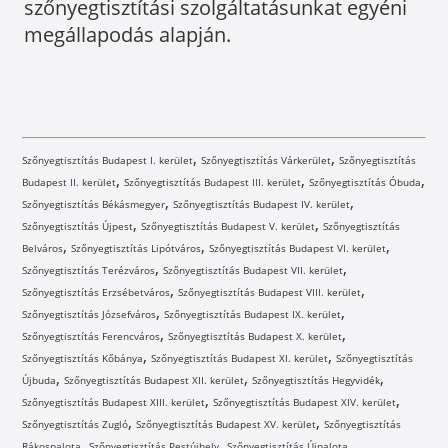
szőnyegtisztítási szolgáltatásunkat egyéni
megállapodás alapján.
,
,
Szőnyegtisztítás Budapest I. kerület
Szőnyegtisztítás Várkerület
Szőnyegtisztítás
,
,
,
Budapest II. kerület
Szőnyegtisztítás Budapest III. kerület
Szőnyegtisztítás Óbuda
,
,
Szőnyegtisztítás Békásmegyer
Szőnyegtisztítás Budapest IV. kerület
,
,
Szőnyegtisztítás Újpest
Szőnyegtisztítás Budapest V. kerület
Szőnyegtisztítás
,
,
,
Belváros
Szőnyegtisztítás Lipótváros
Szőnyegtisztítás Budapest VI. kerület
,
,
Szőnyegtisztítás Terézváros
Szőnyegtisztítás Budapest VII. kerület
,
,
Szőnyegtisztítás Erzsébetváros
Szőnyegtisztítás Budapest VIII. kerület
,
,
Szőnyegtisztítás Józsefváros
Szőnyegtisztítás Budapest IX. kerület
,
,
Szőnyegtisztítás Ferencváros
Szőnyegtisztítás Budapest X. kerület
,
,
Szőnyegtisztítás Kőbánya
Szőnyegtisztítás Budapest XI. kerület
Szőnyegtisztítás
,
,
,
Újbuda
Szőnyegtisztítás Budapest XII. kerület
Szőnyegtisztítás Hegyvidék
,
,
Szőnyegtisztítás Budapest XIII. kerület
Szőnyegtisztítás Budapest XIV. kerület
,
,
Szőnyegtisztítás Zugló
Szőnyegtisztítás Budapest XV. kerület
Szőnyegtisztítás
,
,
,
Rákospalota
Szőnyegtisztítás Pestújhely
Szőnyegtisztítás Újpalota