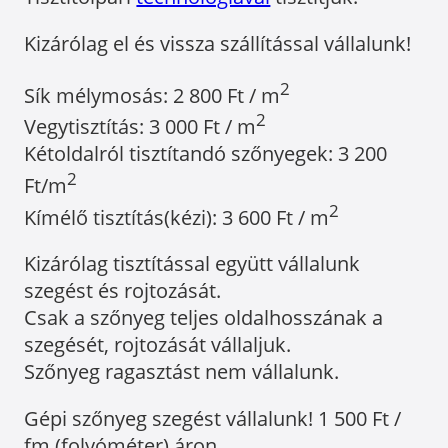
Kizárólag el és vissza szállítással vállalunk!
2
Sík mélymosás: 2 800 Ft / m
2
Vegytisztítás: 3 000 Ft / m
Kétoldalról tisztítandó szőnyegek: 3 200
2
Ft/m
2
Kímélő tisztítás(kézi): 3 600 Ft / m
Kizárólag tisztítással együtt vállalunk
szegést és rojtozását.
Csak a szőnyeg teljes oldalhosszának a
szegését, rojtozását vállaljuk.
Szőnyeg ragasztást nem vállalunk.
Gépi szőnyeg szegést vállalunk! 1 500 Ft /
fm (folyóméter) áron.