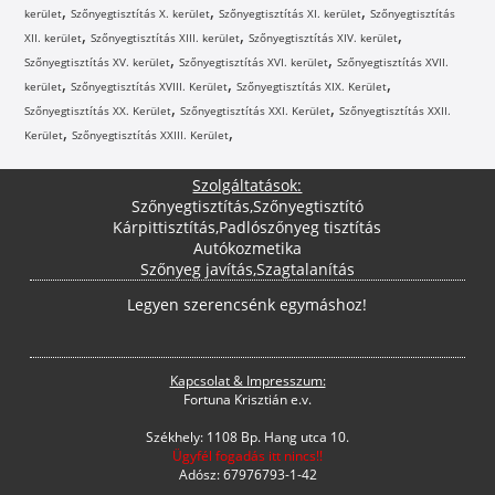
,
,
,
kerület
Szőnyegtisztítás X. kerület
Szőnyegtisztítás XI. kerület
Szőnyegtisztítás
,
,
,
XII. kerület
Szőnyegtisztítás XIII. kerület
Szőnyegtisztítás XIV. kerület
,
,
Szőnyegtisztítás XV. kerület
Szőnyegtisztítás XVI. kerület
Szőnyegtisztítás XVII.
,
,
,
kerület
Szőnyegtisztítás XVIII. Kerület
Szőnyegtisztítás XIX. Kerület
,
,
Szőnyegtisztítás XX. Kerület
Szőnyegtisztítás XXI. Kerület
Szőnyegtisztítás XXII.
,
,
Kerület
Szőnyegtisztítás XXIII. Kerület
Szolgáltatások:
Szőnyegtisztítás
,
Szőnyegtisztító
Kárpittisztítás
,
Padlószőnyeg tisztítás
Autókozmetika
Szőnyeg javítás
,
Szagtalanítás
Legyen szerencsénk egymáshoz!
Kapcsolat & Impresszum:
Fortuna Krisztián e.v.
Székhely: 1108 Bp. Hang utca 10.
Ügyfél fogadás itt nincs!!
Adósz: 67976793-1-42