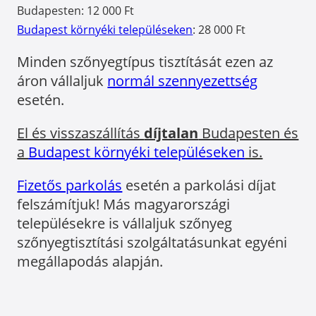
Budapesten: 12 000 Ft
Budapest környéki településeken
: 28 000 Ft
Minden szőnyegtípus tisztítását ezen az
áron vállaljuk
normál szennyezettség
esetén.
El és visszaszállítás
díjtalan
Budapesten és
a
Budapest környéki településeken
is.
Fizetős parkolás
esetén a parkolási díjat
felszámítjuk! Más magyarországi
településekre is vállaljuk szőnyeg
szőnyegtisztítási szolgáltatásunkat egyéni
megállapodás alapján.