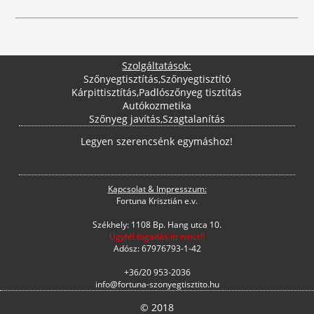
Szolgáltatások:
Szőnyegtisztítás
,
Szőnyegtisztító
Kárpittisztítás
,
Padlószőnyeg tisztítás
Autókozmetika
Szőnyeg javítás
,
Szagtalanítás
Legyen szerencsénk egymáshoz!
Kapcsolat & Impresszum:
Fortuna Krisztián e.v.
Székhely: 1108 Bp. Hang utca 10.
Ügyfél fogadás itt nincs!!
Adósz: 67976793-1-42
+36/20 953-2036
info@fortuna-szonyegtisztito.hu
© 2018