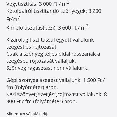
2
Vegytisztítás: 3 000 Ft / m
Kétoldalról tisztítandó szőnyegek: 3 200
2
Ft/m
2
Kímélő tisztítás(kézi): 3 600 Ft / m
Kizárólag tisztítással együtt vállalunk
szegést és rojtozását.
Csak a szőnyeg teljes oldalhosszának a
szegését, rojtozását vállaljuk.
Szőnyeg ragasztást nem vállalunk.
Gépi szőnyeg szegést vállalunk! 1 500 Ft /
fm (folyóméter) áron.
Kézi szőnyeg szegést,rojtozást vállalunk! 8
300 Ft / fm (folyóméter) áron.
Minimum vállalási díj: