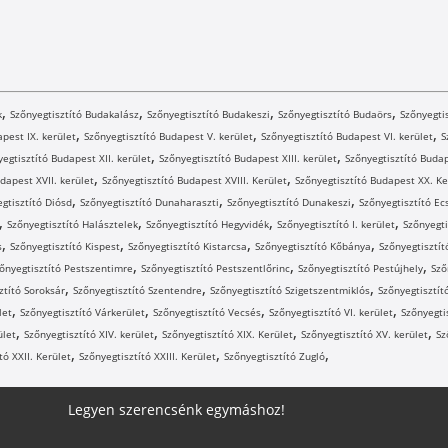
,
,
,
,
k
Szőnyegtisztító Budakalász
Szőnyegtisztító Budakeszi
Szőnyegtisztító Budaörs
Szőnyegtis
,
,
,
pest IX. kerület
Szőnyegtisztító Budapest V. kerület
Szőnyegtisztító Budapest VI. kerület
S
,
,
egtisztító Budapest XII. kerület
Szőnyegtisztító Budapest XIII. kerület
Szőnyegtisztító Budap
,
,
dapest XVII. kerület
Szőnyegtisztító Budapest XVIII. Kerület
Szőnyegtisztító Budapest XX. Ke
,
,
,
gtisztító Diósd
Szőnyegtisztító Dunaharaszti
Szőnyegtisztító Dunakeszi
Szőnyegtisztító Ec
,
,
,
,
Szőnyegtisztító Halásztelek
Szőnyegtisztító Hegyvidék
Szőnyegtisztító I. kerület
Szőnyegti
,
,
,
,
s
Szőnyegtisztító Kispest
Szőnyegtisztító Kistarcsa
Szőnyegtisztító Kőbánya
Szőnyegtisztít
,
,
,
őnyegtisztító Pestszentimre
Szőnyegtisztító Pestszentlőrinc
Szőnyegtisztító Pestújhely
Sző
,
,
,
ztító Soroksár
Szőnyegtisztító Szentendre
Szőnyegtisztító Szigetszentmiklós
Szőnyegtisztít
,
,
,
,
let
Szőnyegtisztító Várkerület
Szőnyegtisztító Vecsés
Szőnyegtisztító VI. kerület
Szőnyegtis
,
,
,
,
ület
Szőnyegtisztító XIV. kerület
Szőnyegtisztító XIX. Kerület
Szőnyegtisztító XV. kerület
Sz
,
,
,
tó XXII. Kerület
Szőnyegtisztító XXIII. Kerület
Szőnyegtisztító Zugló
Legyen szerencsénk egymáshoz!