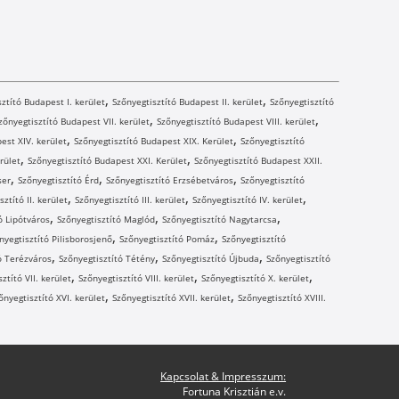
,
,
ztító Budapest I. kerület
Szőnyegtisztító Budapest II. kerület
Szőnyegtisztító
,
,
zőnyegtisztító Budapest VII. kerület
Szőnyegtisztító Budapest VIII. kerület
,
,
est XIV. kerület
Szőnyegtisztító Budapest XIX. Kerület
Szőnyegtisztító
,
,
rület
Szőnyegtisztító Budapest XXI. Kerület
Szőnyegtisztító Budapest XXII.
,
,
,
ser
Szőnyegtisztító Érd
Szőnyegtisztító Erzsébetváros
Szőnyegtisztító
,
,
,
sztító II. kerület
Szőnyegtisztító III. kerület
Szőnyegtisztító IV. kerület
,
,
,
ó Lipótváros
Szőnyegtisztító Maglód
Szőnyegtisztító Nagytarcsa
,
,
nyegtisztító Pilisborosjenő
Szőnyegtisztító Pomáz
Szőnyegtisztító
,
,
,
ó Terézváros
Szőnyegtisztító Tétény
Szőnyegtisztító Újbuda
Szőnyegtisztító
,
,
,
ztító VII. kerület
Szőnyegtisztító VIII. kerület
Szőnyegtisztító X. kerület
,
,
őnyegtisztító XVI. kerület
Szőnyegtisztító XVII. kerület
Szőnyegtisztító XVIII.
Kapcsolat & Impresszum:
Fortuna Krisztián e.v.