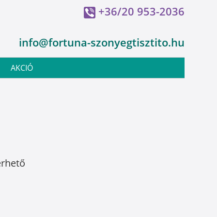
+36/20 953-2036
info@fortuna-szonyegtisztito.hu
AKCIÓ
érhető