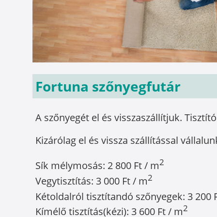
Fortuna szőnyegfutár
A szőnyegét el és visszaszállítjuk. Tisztít
Kizárólag el és vissza szállítással vállalun
2
Sík mélymosás: 2 800 Ft / m
2
Vegytisztítás: 3 000 Ft / m
Kétoldalról tisztítandó szőnyegek: 3 200 
2
Kímélő tisztítás(kézi): 3 600 Ft / m