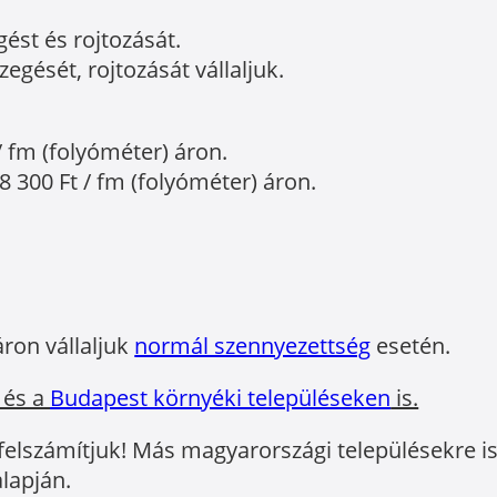
gést és rojtozását.
egését, rojtozását vállaljuk.
/ fm (folyóméter) áron.
8 300 Ft / fm (folyóméter) áron.
áron vállaljuk
normál szennyezettség
esetén.
 és a
Budapest környéki településeken
is.
 felszámítjuk! Más magyarországi településekre is 
lapján.