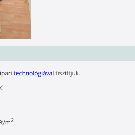
óipari
technológiával
tisztítjuk.
k!
2
Ft/m