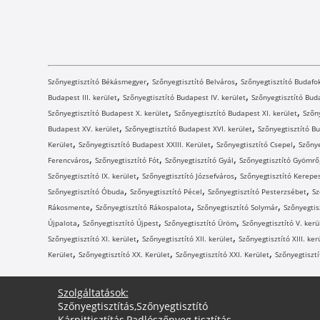
,
,
Szőnyegtisztító Békásmegyer
Szőnyegtisztító Belváros
Szőnyegtisztító Budafo
,
,
Budapest III. kerület
Szőnyegtisztító Budapest IV. kerület
Szőnyegtisztító Buda
,
,
Szőnyegtisztító Budapest X. kerület
Szőnyegtisztító Budapest XI. kerület
Szőny
,
,
Budapest XV. kerület
Szőnyegtisztító Budapest XVI. kerület
Szőnyegtisztító Bu
,
,
,
Kerület
Szőnyegtisztító Budapest XXIII. Kerület
Szőnyegtisztító Csepel
Szőnye
,
,
,
Ferencváros
Szőnyegtisztító Fót
Szőnyegtisztító Gyál
Szőnyegtisztító Gyömrő
,
,
Szőnyegtisztító IX. kerület
Szőnyegtisztító Józsefváros
Szőnyegtisztító Kerepe
,
,
,
Szőnyegtisztító Óbuda
Szőnyegtisztító Pécel
Szőnyegtisztító Pesterzsébet
Sz
,
,
,
Rákosmente
Szőnyegtisztító Rákospalota
Szőnyegtisztító Solymár
Szőnyegtis
,
,
,
Újpalota
Szőnyegtisztító Újpest
Szőnyegtisztító Üröm
Szőnyegtisztító V. kerü
,
,
Szőnyegtisztító XI. kerület
Szőnyegtisztító XII. kerület
Szőnyegtisztító XIII. ker
,
,
,
Kerület
Szőnyegtisztító XX. Kerület
Szőnyegtisztító XXI. Kerület
Szőnyegtisztí
Szolgáltatások:
Szőnyegtisztítás
,
Szőnyegtisztító
Kárpittisztítás
,
Padlószőnyeg tisztítás