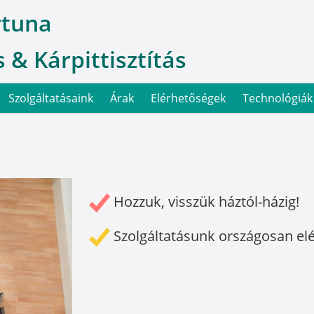
rtuna
 & Kárpittisztítás
Szolgáltatásaink
Árak
Elérhetőségek
Technológiák
Hozzuk, visszük háztól-házig!
Szolgáltatásunk országosan el