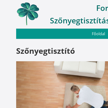
Fo
Szőnyegtisztítás
Főoldal
Szőnyegtisztító