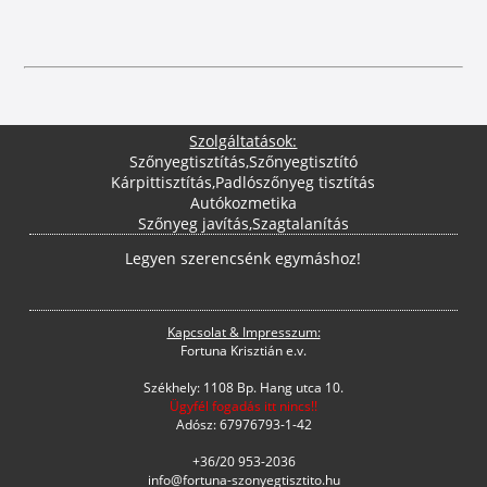
Szolgáltatások:
Szőnyegtisztítás
,
Szőnyegtisztító
Kárpittisztítás
,
Padlószőnyeg tisztítás
Autókozmetika
Szőnyeg javítás
,
Szagtalanítás
Legyen szerencsénk egymáshoz!
Kapcsolat & Impresszum:
Fortuna Krisztián e.v.
Székhely: 1108 Bp. Hang utca 10.
Ügyfél fogadás itt nincs!!
Adósz: 67976793-1-42
+36/20 953-2036
info@fortuna-szonyegtisztito.hu