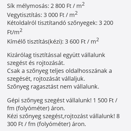
2
Sík mélymosás: 2 800 Ft / m
2
Vegytisztítás: 3 000 Ft / m
Kétoldalról tisztítandó szőnyegek: 3 200
2
Ft/m
2
Kímélő tisztítás(kézi): 3 600 Ft / m
Kizárólag tisztítással együtt vállalunk
szegést és rojtozását.
Csak a szőnyeg teljes oldalhosszának a
szegését, rojtozását vállaljuk.
Szőnyeg ragasztást nem vállalunk.
Gépi szőnyeg szegést vállalunk! 1 500 Ft /
fm (folyóméter) áron.
Kézi szőnyeg szegést,rojtozást vállalunk! 8
300 Ft / fm (folyóméter) áron.