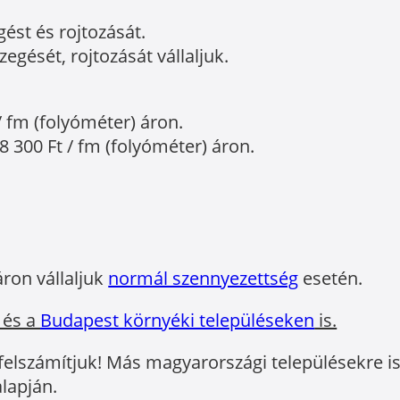
gést és rojtozását.
egését, rojtozását vállaljuk.
/ fm (folyóméter) áron.
8 300 Ft / fm (folyóméter) áron.
áron vállaljuk
normál szennyezettség
esetén.
 és a
Budapest környéki településeken
is.
 felszámítjuk! Más magyarországi településekre is 
lapján.