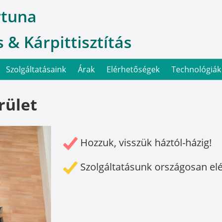
rtuna
 & Kárpittisztítás
Szolgáltatásaink
Árak
Elérhetőségek
Technológiák
rület
Hozzuk, visszük háztól-házig!
Szolgáltatásunk országosan el