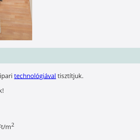
óipari
technológiával
tisztítjuk.
k!
2
Ft/m