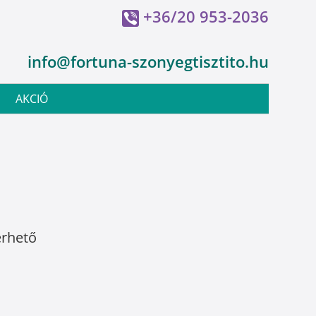
+36/20 953-2036
info@fortuna-szonyegtisztito.hu
AKCIÓ
érhető