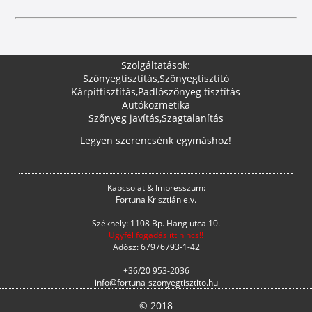
Szolgáltatások:
Szőnyegtisztítás
,
Szőnyegtisztító
Kárpittisztítás
,
Padlószőnyeg tisztítás
Autókozmetika
Szőnyeg javítás
,
Szagtalanítás
Legyen szerencsénk egymáshoz!
Kapcsolat & Impresszum:
Fortuna Krisztián e.v.
Székhely: 1108 Bp. Hang utca 10.
Ügyfél fogadás itt nincs!!
Adósz: 67976793-1-42
+36/20 953-2036
info@fortuna-szonyegtisztito.hu
© 2018