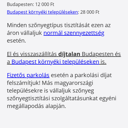
Budapesten: 12 000 Ft
Budapest környéki településeken
: 28 000 Ft
Minden szőnyegtípus tisztítását ezen az
áron vállaljuk
normál szennyezettség
esetén.
El és visszaszállítás
díjtalan
Budapesten és
a
Budapest környéki településeken
is.
Fizetős parkolás
esetén a parkolási díjat
felszámítjuk! Más magyarországi
településekre is vállaljuk szőnyeg
szőnyegtisztítási szolgáltatásunkat egyéni
megállapodás alapján.