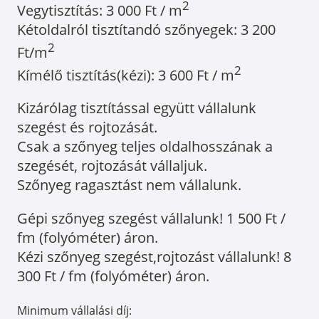
2
Vegytisztítás: 3 000 Ft / m
Kétoldalról tisztítandó szőnyegek: 3 200
2
Ft/m
2
Kímélő tisztítás(kézi): 3 600 Ft / m
Kizárólag tisztítással együtt vállalunk
szegést és rojtozását.
Csak a szőnyeg teljes oldalhosszának a
szegését, rojtozását vállaljuk.
Szőnyeg ragasztást nem vállalunk.
Gépi szőnyeg szegést vállalunk! 1 500 Ft /
fm (folyóméter) áron.
Kézi szőnyeg szegést,rojtozást vállalunk! 8
300 Ft / fm (folyóméter) áron.
Minimum vállalási díj: