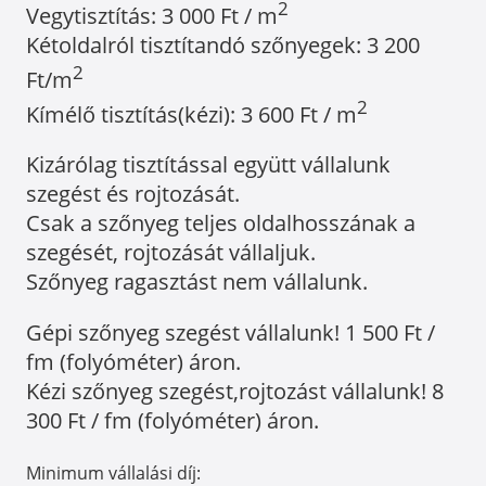
2
Vegytisztítás: 3 000 Ft / m
Kétoldalról tisztítandó szőnyegek: 3 200
2
Ft/m
2
Kímélő tisztítás(kézi): 3 600 Ft / m
Kizárólag tisztítással együtt vállalunk
szegést és rojtozását.
Csak a szőnyeg teljes oldalhosszának a
szegését, rojtozását vállaljuk.
Szőnyeg ragasztást nem vállalunk.
Gépi szőnyeg szegést vállalunk! 1 500 Ft /
fm (folyóméter) áron.
Kézi szőnyeg szegést,rojtozást vállalunk! 8
300 Ft / fm (folyóméter) áron.
Minimum vállalási díj: