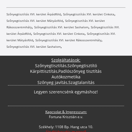
,
,
Szőnyegtisztítás XVI. kerület Árpádföld
Szőnyegtisztítás XVI. kerület Cinkota
,
Szőnyegtisztítás XVI. kerület Mátyásföld
Szőnyegtisztítás XVI. kerület
,
,
Rákosszentmihály
Szőnyegtisztítás XVI. kerület Sashalom
Szőnyegtisztítás XVI.
,
,
kerület Árpádföld
Szőnyegtisztítás XVI. kerület Cinkota
Szőnyegtisztítás XVI.
,
,
kerület Mátyásföld
Szőnyegtisztítás XVI. kerület Rákosszentmihály
,
Szőnyegtisztítás XVI. kerület Sashalom
Szolgáltatások:
Szőnyegtisztítás
,
Szőnyegtisztító
Kárpittisztítás
,
Padlószőnyeg tisztítás
Autókozmetika
Szőnyeg javítás
,
Szagtalanítás
Legyen szerencsénk egymáshoz!
Kapcsolat & Impresszum:
Fortuna Krisztián e.v.
Székhely: 1108 Bp. Hang utca 10.
Ügyfél fogadás itt nincs!!