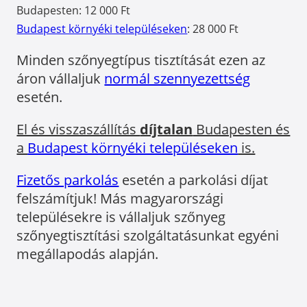
Budapesten: 12 000 Ft
Budapest környéki településeken
: 28 000 Ft
Minden szőnyegtípus tisztítását ezen az
áron vállaljuk
normál szennyezettség
esetén.
El és visszaszállítás
díjtalan
Budapesten és
a
Budapest környéki településeken
is.
Fizetős parkolás
esetén a parkolási díjat
felszámítjuk! Más magyarországi
településekre is vállaljuk szőnyeg
szőnyegtisztítási szolgáltatásunkat egyéni
megállapodás alapján.