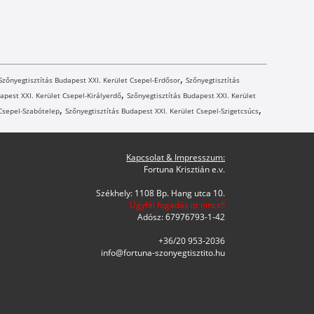
,
Szőnyegtisztítás Budapest XXI. Kerület Csepel-Erdősor
Szőnyegtisztítás
,
apest XXI. Kerület Csepel-Királyerdő
Szőnyegtisztítás Budapest XXI. Kerület
,
,
 Csepel-Szabótelep
Szőnyegtisztítás Budapest XXI. Kerület Csepel-Szigetcsúcs
Kapcsolat & Impresszum:
Fortuna Krisztián e.v.
Székhely: 1108 Bp. Hang utca 10.
Ügyfél fogadás itt nincs!!
Adósz: 67976793-1-42
+36/20 953-2036
info@fortuna-szonyegtisztito.hu