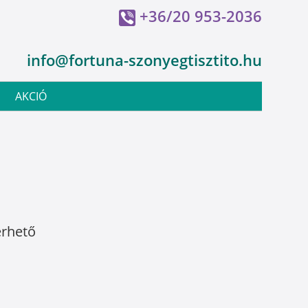
+36/20 953-2036
info@fortuna-szonyegtisztito.hu
AKCIÓ
érhető