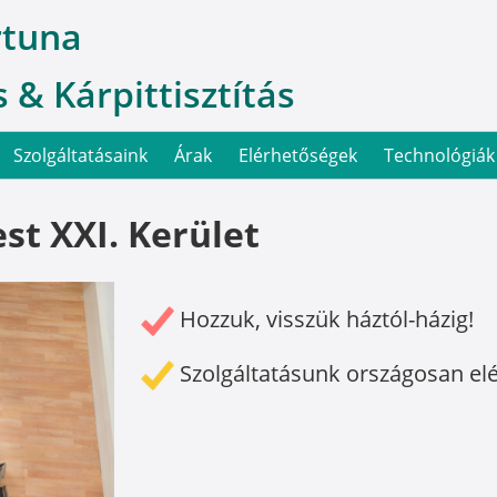
rtuna
 & Kárpittisztítás
Szolgáltatásaink
Árak
Elérhetőségek
Technológiák
st XXI. Kerület
Hozzuk, visszük háztól-házig!
Szolgáltatásunk országosan el