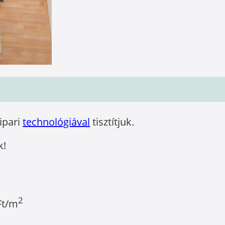
óipari
technológiával
tisztítjuk.
k!
2
Ft/m