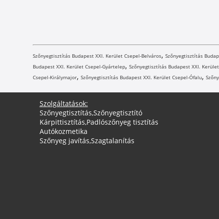
,
Szőnyegtisztítás Budapest XXI. Kerület Csepel-Belváros
Szőnyegtisztítás Budap
,
Budapest XXI. Kerület Csepel-Gyártelep
Szőnyegtisztítás Budapest XXI. Kerüle
,
,
Csepel-Királymajor
Szőnyegtisztítás Budapest XXI. Kerület Csepel-Ófalu
Szőny
Szolgáltatások:
Szőnyegtisztítás
,
Szőnyegtisztító
Kárpittisztítás
,
Padlószőnyeg tisztítás
Autókozmetika
Szőnyeg javítás
,
Szagtalanítás