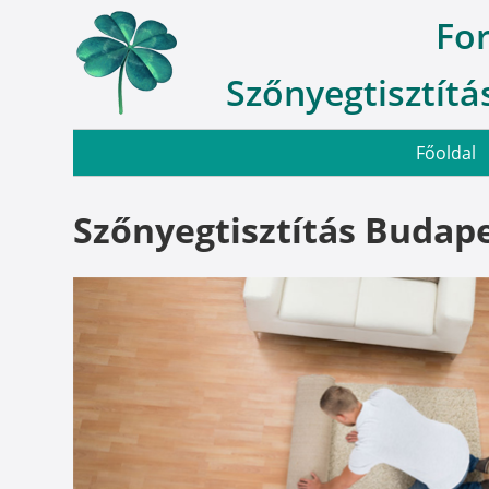
Fo
Szőnyegtisztítás
Főoldal
Szőnyegtisztítás Budape