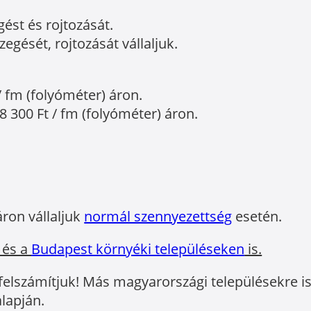
gést és rojtozását.
egését, rojtozását vállaljuk.
/ fm (folyóméter) áron.
8 300 Ft / fm (folyóméter) áron.
áron vállaljuk
normál szennyezettség
esetén.
 és a
Budapest környéki településeken
is.
 felszámítjuk! Más magyarországi településekre is 
lapján.