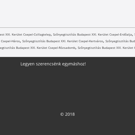
,
,
est XXI. Kerület Csepel-Csillagtelep
Szőnyegtisztítás Budapest XXI. Kerület Csepel-Erdőalja
,
,
t Csepel-Háros
Szőnyegtisztítás Budapest XXI. Kerület Csepel-Kertváros
Szőnyegtisztítás Bud
,
egtisztítás Budapest XXI. Kerület Csepel-Rózsadomb
Szőnyegtisztítás Budapest XXI. Kerület
Legyen szerencsénk egymáshoz!
© 2018