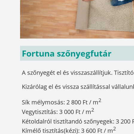
Fortuna szőnyegfutár
A szőnyegét el és visszaszállítjuk. Tisztít
Kizárólag el és vissza szállítással vállalun
2
Sík mélymosás: 2 800 Ft / m
2
Vegytisztítás: 3 000 Ft / m
Kétoldalról tisztítandó szőnyegek: 3 200 
2
Kímélő tisztítás(kézi): 3 600 Ft / m