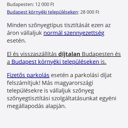
Budapesten: 12 000 Ft
Budapest környéki településeken
: 28 000 Ft
Minden szőnyegtípus tisztítását ezen az
áron vállaljuk
normál szennyezettség
esetén.
El és visszaszállítás
díjtalan
Budapesten és
a
Budapest környéki településeken
is.
Fizetős parkolás
esetén a parkolási díjat
felszámítjuk! Más magyarországi
településekre is vállaljuk szőnyeg
szőnyegtisztítási szolgáltatásunkat egyéni
megállapodás alapján.