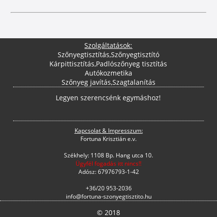
Szolgáltatások:
Szőnyegtisztítás
,
Szőnyegtisztító
Kárpittisztítás
,
Padlószőnyeg tisztítás
Autókozmetika
Szőnyeg javítás
,
Szagtalanítás
Legyen szerencsénk egymáshoz!
Kapcsolat & Impresszum:
Fortuna Krisztián e.v.
Székhely: 1108 Bp. Hang utca 10.
Ügyfél fogadás itt nincs!!
Adósz: 67976793-1-42
+36/20 953-2036
info@fortuna-szonyegtisztito.hu
© 2018