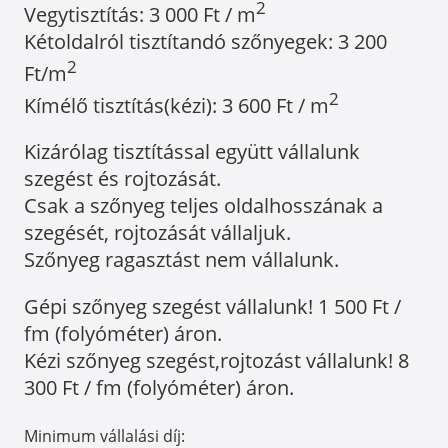
2
Vegytisztítás: 3 000 Ft / m
Kétoldalról tisztítandó szőnyegek: 3 200
2
Ft/m
2
Kímélő tisztítás(kézi): 3 600 Ft / m
Kizárólag tisztítással együtt vállalunk
szegést és rojtozását.
Csak a szőnyeg teljes oldalhosszának a
szegését, rojtozását vállaljuk.
Szőnyeg ragasztást nem vállalunk.
Gépi szőnyeg szegést vállalunk! 1 500 Ft /
fm (folyóméter) áron.
Kézi szőnyeg szegést,rojtozást vállalunk! 8
300 Ft / fm (folyóméter) áron.
Minimum vállalási díj: