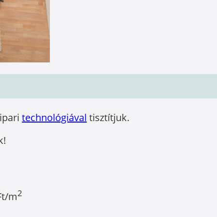
óipari
technológiával
tisztítjuk.
k!
2
Ft/m