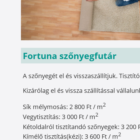
Fortuna szőnyegfutár
A szőnyegét el és visszaszállítjuk. Tisztít
Kizárólag el és vissza szállítással vállalun
2
Sík mélymosás: 2 800 Ft / m
2
Vegytisztítás: 3 000 Ft / m
Kétoldalról tisztítandó szőnyegek: 3 200 
2
Kímélő tisztítás(kézi): 3 600 Ft / m