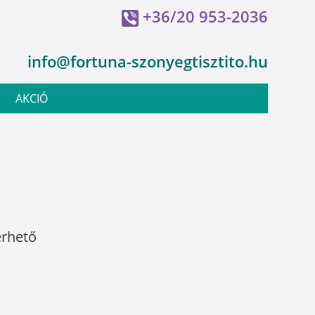
+36/20 953-2036
info@fortuna-szonyegtisztito.hu
AKCIÓ
érhető