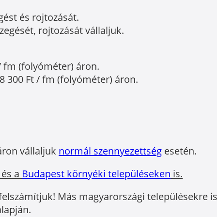
gést és rojtozását.
egését, rojtozását vállaljuk.
/ fm (folyóméter) áron.
8 300 Ft / fm (folyóméter) áron.
áron vállaljuk
normál szennyezettség
esetén.
 és a
Budapest környéki településeken
is.
 felszámítjuk! Más magyarországi településekre is 
lapján.