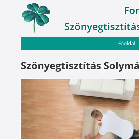
Fo
Szőnyegtisztítás
Főoldal
Szőnyegtisztítás Solym