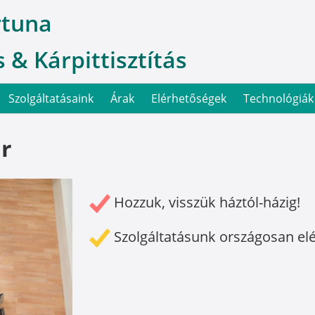
rtuna
 & Kárpittisztítás
Szolgáltatásaink
Árak
Elérhetőségek
Technológiák
ár
Hozzuk, visszük háztól-házig!
Szolgáltatásunk országosan el