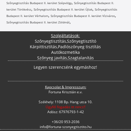
,
Szőnyegtisztítás Budapest II. kerület Szépvölgy
Szőnyegtisztítás Budapest II.
,
,
kerület Törökvész
Szőnyegtisztítás Budapest II. kerület Újlak
Szőnyegtisztítás
,
,
Budapest II. kerület Vérhalom
Szőnyegtisztítás Budapest II. kerület Víziváros
,
Szőnyegtisztítás Budapest II. kerület Zöldmál
Szolgáltatások:
Szőnyegtisztítás
,
Szőnyegtisztító
Kárpittisztítás
,
Padlószőnyeg tisztítás
Autókozmetika
Szőnyeg javítás
,
Szagtalanítás
Legyen szerencsénk egymáshoz!
Kapcsolat & Impresszum:
Fortuna Krisztián e.v.
Székhely: 1108 Bp. Hang utca 10.
Ügyfél fogadás itt nincs!!
Adósz: 67976793-1-42
+36/20 953-2036
info@fortuna-szonyegtisztito.hu