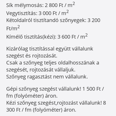
2
Sík mélymosás: 2 800 Ft / m
2
Vegytisztítás: 3 000 Ft / m
Kétoldalról tisztítandó szőnyegek: 3 200
2
Ft/m
2
Kímélő tisztítás(kézi): 3 600 Ft / m
Kizárólag tisztítással együtt vállalunk
szegést és rojtozását.
Csak a szőnyeg teljes oldalhosszának a
szegését, rojtozását vállaljuk.
Szőnyeg ragasztást nem vállalunk.
Gépi szőnyeg szegést vállalunk! 1 500 Ft /
fm (folyóméter) áron.
Kézi szőnyeg szegést,rojtozást vállalunk! 8
300 Ft / fm (folyóméter) áron.