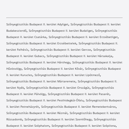
,
Szőnyegtisztítás Budapest II. kerület Adyliget
Szőnyegtisztítás Budapest II. kerület
,
,
Budakeszierdő
Szőnyegtisztítás Budapest II. kerület Budaliget
Szőnyegtisztítás
,
,
Budapest II. kerület Csatárka
Szőnyegtisztítás Budapest II. kerület Erzsébetliget
,
Szőnyegtisztítás Budapest II. kerület Erzsébettelek
Szőnyegtisztítás Budapest II.
,
,
kerület Felhévíz
Szőnyegtisztítás Budapest II. kerület Gercse
Szőnyegtisztítás
,
,
Budapest II. kerület Gubacs
Szőnyegtisztítás Budapest II. kerület Hársakalja
,
Szőnyegtisztítás Budapest II. kerület Hárshegy
Szőnyegtisztítás Budapest II. kerület
,
,
Hűvösvölgy
Szőnyegtisztítás Budapest II. kerület Kővár
Szőnyegtisztítás Budapest
,
,
II. kerület Kurucles
Szőnyegtisztítás Budapest II. kerület Lipótmező
,
Szőnyegtisztítás Budapest II. kerület Máriaremete
Szőnyegtisztítás Budapest II.
,
,
kerület Nyék
Szőnyegtisztítás Budapest II. kerület Országút
Szőnyegtisztítás
,
,
Budapest II. kerület Pálvölgy
Szőnyegtisztítás Budapest II. kerület Pasarét
,
Szőnyegtisztítás Budapest II. kerület Pesthidegkút-Ófalu
Szőnyegtisztítás Budapest
,
,
II. kerület Petneházyrét
Szőnyegtisztítás Budapest II. kerület Remetekertváros
,
Szőnyegtisztítás Budapest II. kerület Rézmál
Szőnyegtisztítás Budapest II. kerület
,
,
Rózsadomb
Szőnyegtisztítás Budapest II. kerület Szemlőhegy
Szőnyegtisztítás
,
,
Budapest II. kerület Széphalom
Szőnyegtisztítás Budapest II. kerület Szépilona