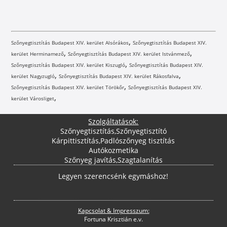
,
Szőnyegtisztítás Budapest XIV. kerület Alsórákos
Szőnyegtisztítás Budapest XIV.
,
,
kerület Herminamező
Szőnyegtisztítás Budapest XIV. kerület Istvánmező
,
Szőnyegtisztítás Budapest XIV. kerület Kiszugló
Szőnyegtisztítás Budapest XIV.
,
,
kerület Nagyzugló
Szőnyegtisztítás Budapest XIV. kerület Rákosfalva
,
Szőnyegtisztítás Budapest XIV. kerület Törökőr
Szőnyegtisztítás Budapest XIV.
,
kerület Városliget
Szolgáltatások:
Szőnyegtisztítás
,
Szőnyegtisztító
Kárpittisztítás
,
Padlószőnyeg tisztítás
Autókozmetika
Szőnyeg javítás
,
Szagtalanítás
Legyen szerencsénk egymáshoz!
Kapcsolat & Impresszum:
Fortuna Krisztián e.v.