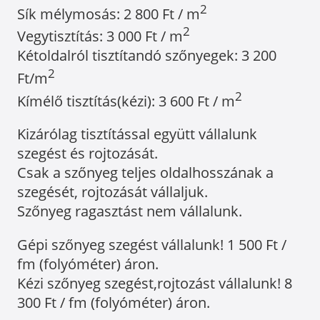
2
Sík mélymosás: 2 800 Ft / m
2
Vegytisztítás: 3 000 Ft / m
Kétoldalról tisztítandó szőnyegek: 3 200
2
Ft/m
2
Kímélő tisztítás(kézi): 3 600 Ft / m
Kizárólag tisztítással együtt vállalunk
szegést és rojtozását.
Csak a szőnyeg teljes oldalhosszának a
szegését, rojtozását vállaljuk.
Szőnyeg ragasztást nem vállalunk.
Gépi szőnyeg szegést vállalunk! 1 500 Ft /
fm (folyóméter) áron.
Kézi szőnyeg szegést,rojtozást vállalunk! 8
300 Ft / fm (folyóméter) áron.