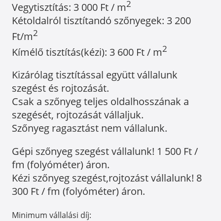
2
Vegytisztítás: 3 000 Ft / m
Kétoldalról tisztítandó szőnyegek: 3 200
2
Ft/m
2
Kímélő tisztítás(kézi): 3 600 Ft / m
Kizárólag tisztítással együtt vállalunk
szegést és rojtozását.
Csak a szőnyeg teljes oldalhosszának a
szegését, rojtozását vállaljuk.
Szőnyeg ragasztást nem vállalunk.
Gépi szőnyeg szegést vállalunk! 1 500 Ft /
fm (folyóméter) áron.
Kézi szőnyeg szegést,rojtozást vállalunk! 8
300 Ft / fm (folyóméter) áron.
Minimum vállalási díj: