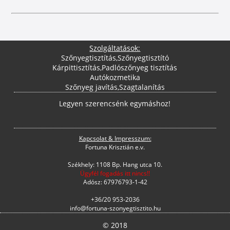
Szolgáltatások:
Szőnyegtisztítás
,
Szőnyegtisztító
Kárpittisztítás
,
Padlószőnyeg tisztítás
Autókozmetika
Szőnyeg javítás
,
Szagtalanítás
Legyen szerencsénk egymáshoz!
Kapcsolat & Impresszum:
Fortuna Krisztián e.v.
Székhely: 1108 Bp. Hang utca 10.
Ügyfél fogadás itt nincs!!
Adósz: 67976793-1-42
+36/20 953-2036
info@fortuna-szonyegtisztito.hu
© 2018