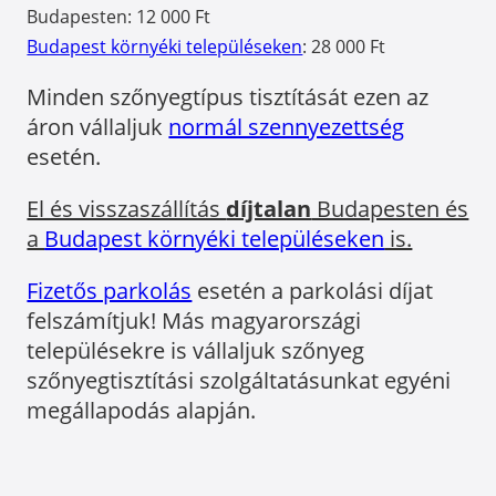
Budapesten: 12 000 Ft
Budapest környéki településeken
: 28 000 Ft
Minden szőnyegtípus tisztítását ezen az
áron vállaljuk
normál szennyezettség
esetén.
El és visszaszállítás
díjtalan
Budapesten és
a
Budapest környéki településeken
is.
Fizetős parkolás
esetén a parkolási díjat
felszámítjuk! Más magyarországi
településekre is vállaljuk szőnyeg
szőnyegtisztítási szolgáltatásunkat egyéni
megállapodás alapján.