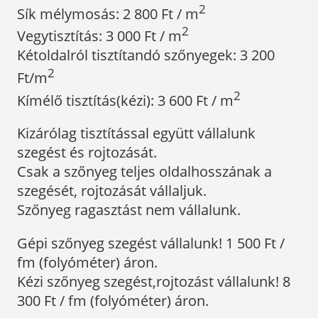
2
Sík mélymosás: 2 800 Ft / m
2
Vegytisztítás: 3 000 Ft / m
Kétoldalról tisztítandó szőnyegek: 3 200
2
Ft/m
2
Kímélő tisztítás(kézi): 3 600 Ft / m
Kizárólag tisztítással együtt vállalunk
szegést és rojtozását.
Csak a szőnyeg teljes oldalhosszának a
szegését, rojtozását vállaljuk.
Szőnyeg ragasztást nem vállalunk.
Gépi szőnyeg szegést vállalunk! 1 500 Ft /
fm (folyóméter) áron.
Kézi szőnyeg szegést,rojtozást vállalunk! 8
300 Ft / fm (folyóméter) áron.