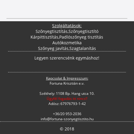
Szolgáltatások:
Szőnyegtisztítás
,
Szőnyegtisztító
Kárpittisztítás
,
Padlószőnyeg tisztítás
Autókozmetika
Szőnyeg javítás
,
Szagtalanítás
Legyen szerencsénk egymáshoz!
Kapcsolat & Impresszum:
Fortuna Krisztián e.v.
Székhely: 1108 Bp. Hang utca 10.
Ügyfél fogadás itt nincs!!
Adósz: 67976793-1-42
+36/20 953-2036
info@fortuna-szonyegtisztito.hu
© 2018