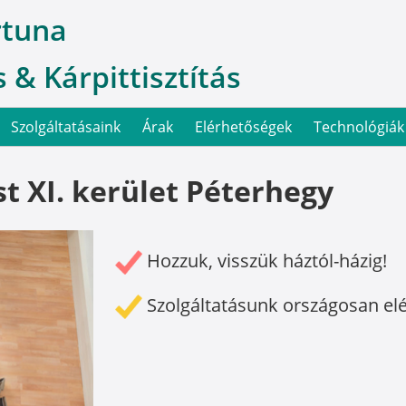
rtuna
 & Kárpittisztítás
Szolgáltatásaink
Árak
Elérhetőségek
Technológiák
t XI. kerület Péterhegy
Hozzuk, visszük háztól-házig!
Szolgáltatásunk országosan el