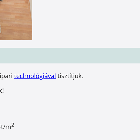
óipari
technológiával
tisztítjuk.
k!
2
Ft/m