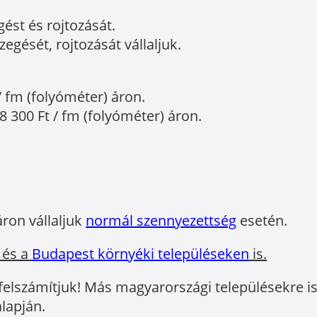
gést és rojtozását.
egését, rojtozását vállaljuk.
/ fm (folyóméter) áron.
8 300 Ft / fm (folyóméter) áron.
áron vállaljuk
normál szennyezettség
esetén.
 és a
Budapest környéki településeken
is.
 felszámítjuk! Más magyarországi településekre is 
lapján.