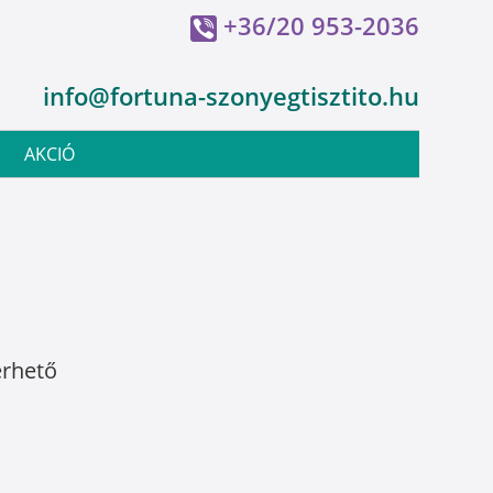
+36/20 953-2036
info@fortuna-szonyegtisztito.hu
AKCIÓ
érhető