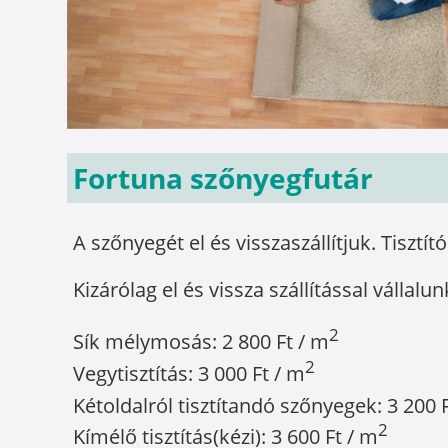
Fortuna szőnyegfutár
A szőnyegét el és visszaszállítjuk. Tisztít
Kizárólag el és vissza szállítással vállalun
2
Sík mélymosás: 2 800 Ft / m
2
Vegytisztítás: 3 000 Ft / m
Kétoldalról tisztítandó szőnyegek: 3 200 
2
Kímélő tisztítás(kézi): 3 600 Ft / m