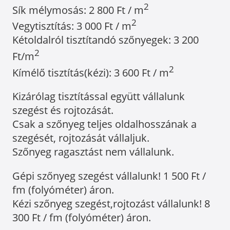
2
Sík mélymosás: 2 800 Ft / m
2
Vegytisztítás: 3 000 Ft / m
Kétoldalról tisztítandó szőnyegek: 3 200
2
Ft/m
2
Kímélő tisztítás(kézi): 3 600 Ft / m
Kizárólag tisztítással együtt vállalunk
szegést és rojtozását.
Csak a szőnyeg teljes oldalhosszának a
szegését, rojtozását vállaljuk.
Szőnyeg ragasztást nem vállalunk.
Gépi szőnyeg szegést vállalunk! 1 500 Ft /
fm (folyóméter) áron.
Kézi szőnyeg szegést,rojtozást vállalunk! 8
300 Ft / fm (folyóméter) áron.