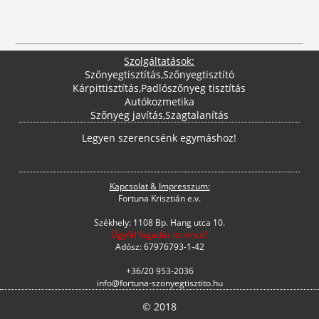
Szolgáltatások:
Szőnyegtisztítás
,
Szőnyegtisztító
Kárpittisztítás
,
Padlószőnyeg tisztítás
Autókozmetika
Szőnyeg javítás
,
Szagtalanítás
Legyen szerencsénk egymáshoz!
Kapcsolat & Impresszum:
Fortuna Krisztián e.v.
Székhely: 1108 Bp. Hang utca 10.
Ügyfél fogadás itt nincs!!
Adósz: 67976793-1-42
+36/20 953-2036
info@fortuna-szonyegtisztito.hu
© 2018