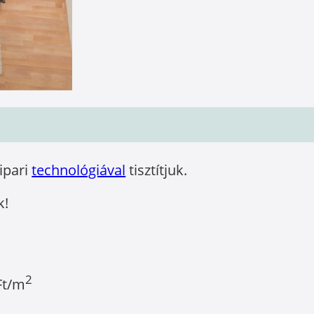
óipari
technológiával
tisztítjuk.
k!
2
Ft/m