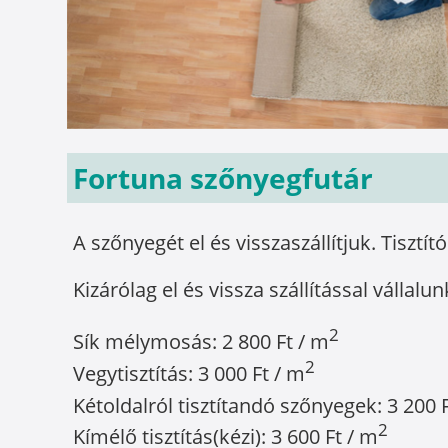
Fortuna szőnyegfutár
A szőnyegét el és visszaszállítjuk. Tisztít
Kizárólag el és vissza szállítással vállalun
2
Sík mélymosás: 2 800 Ft / m
2
Vegytisztítás: 3 000 Ft / m
Kétoldalról tisztítandó szőnyegek: 3 200 
2
Kímélő tisztítás(kézi): 3 600 Ft / m