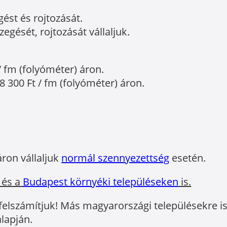
gést és rojtozását.
egését, rojtozását vállaljuk.
/ fm (folyóméter) áron.
8 300 Ft / fm (folyóméter) áron.
áron vállaljuk
normál szennyezettség
esetén.
 és a
Budapest környéki településeken
is.
 felszámítjuk! Más magyarországi településekre is 
lapján.