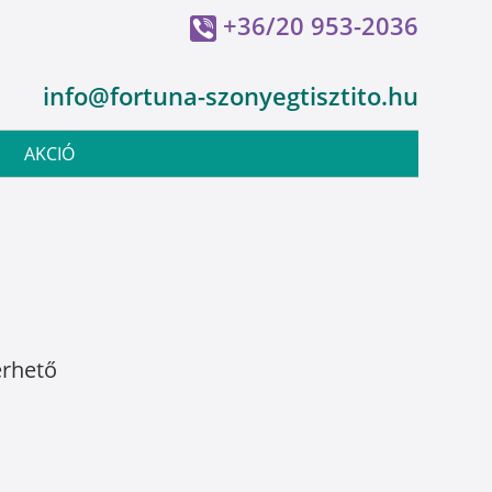
+36/20 953-2036
info@fortuna-szonyegtisztito.hu
AKCIÓ
érhető