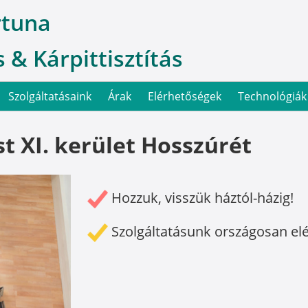
rtuna
 & Kárpittisztítás
Szolgáltatásaink
Árak
Elérhetőségek
Technológiák
t XI. kerület Hosszúrét
Hozzuk, visszük háztól-házig!
Szolgáltatásunk országosan el