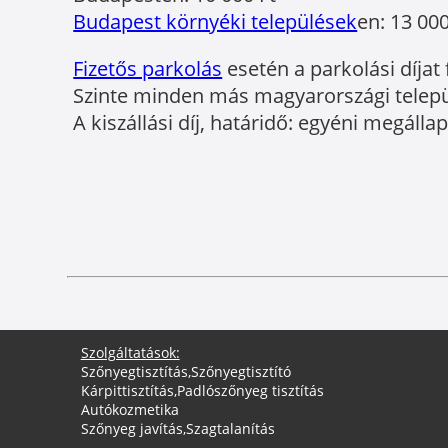
Budapest környéki települések
en: 13 000
Fizetős parkolás
esetén a parkolási díjat 
Szinte minden más magyarországi települé
A kiszállási díj, határidő: egyéni megálla
Szolgáltatások:
Szőnyegtisztítás
,
Szőnyegtisztító
Kárpittisztítás
,
Padlószőnyeg tisztítás
Autókozmetika
Szőnyeg javítás
,
Szagtalanítás