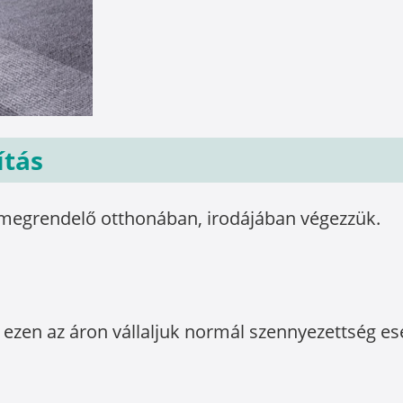
ítás
a megrendelő otthonában, irodájában végezzük.
t ezen az áron vállaljuk normál szennyezettség es