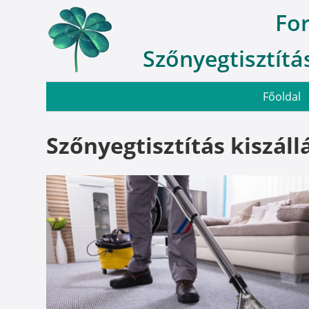
Fo
Szőnyegtisztítás
Főoldal
Szőnyegtisztítás kiszál