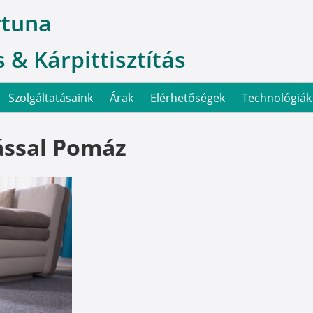
rtuna
 & Kárpittisztítás
Szolgáltatásaink
Árak
Elérhetőségek
Technológiák
lással Pomáz