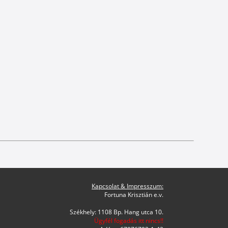
Kapcsolat & Impresszum:
Fortuna Krisztián e.v.
Székhely: 1108 Bp. Hang utca 10.
Ügyfél fogadás itt nincs!!