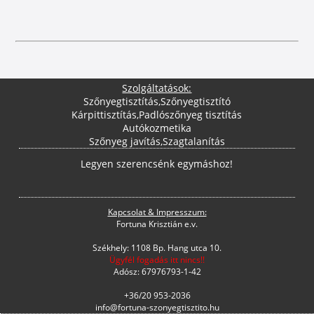
Szolgáltatások:
Szőnyegtisztítás
,
Szőnyegtisztító
Kárpittisztítás
,
Padlószőnyeg tisztítás
Autókozmetika
Szőnyeg javítás
,
Szagtalanítás
Legyen szerencsénk egymáshoz!
Kapcsolat & Impresszum:
Fortuna Krisztián e.v.
Székhely: 1108 Bp. Hang utca 10.
Ügyfél fogadás itt nincs!!
Adósz: 67976793-1-42
+36/20 953-2036
info@fortuna-szonyegtisztito.hu