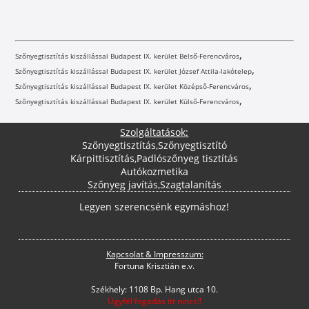
,
Szőnyegtisztítás kiszállással Budapest IX. kerület Belső-Ferencváros
,
Szőnyegtisztítás kiszállással Budapest IX. kerület József Attila-lakótelep
,
Szőnyegtisztítás kiszállással Budapest IX. kerület Középső-Ferencváros
,
Szőnyegtisztítás kiszállással Budapest IX. kerület Külső-Ferencváros
Szolgáltatások:
Szőnyegtisztítás
,
Szőnyegtisztító
Kárpittisztítás
,
Padlószőnyeg tisztítás
Autókozmetika
Szőnyeg javítás
,
Szagtalanítás
Legyen szerencsénk egymáshoz!
Kapcsolat & Impresszum:
Fortuna Krisztián e.v.
Székhely: 1108 Bp. Hang utca 10.
Ügyfél fogadás itt nincs!!