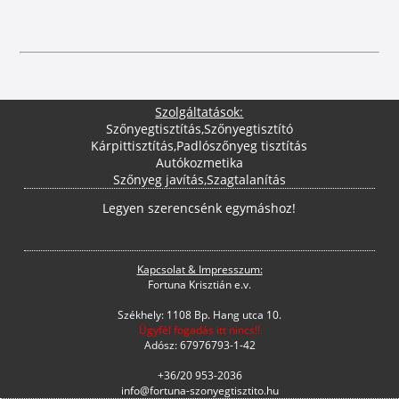
Szolgáltatások:
Szőnyegtisztítás
,
Szőnyegtisztító
Kárpittisztítás
,
Padlószőnyeg tisztítás
Autókozmetika
Szőnyeg javítás
,
Szagtalanítás
Legyen szerencsénk egymáshoz!
Kapcsolat & Impresszum:
Fortuna Krisztián e.v.
Székhely: 1108 Bp. Hang utca 10.
Ügyfél fogadás itt nincs!!
Adósz: 67976793-1-42
+36/20 953-2036
info@fortuna-szonyegtisztito.hu