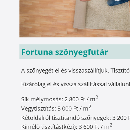
Fortuna szőnyegfutár
A szőnyegét el és visszaszállítjuk. Tisztít
Kizárólag el és vissza szállítással vállalun
2
Sík mélymosás: 2 800 Ft / m
2
Vegytisztítás: 3 000 Ft / m
Kétoldalról tisztítandó szőnyegek: 3 200 
2
Kímélő tisztítás(kézi): 3 600 Ft / m