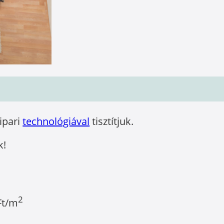
óipari
technológiával
tisztítjuk.
k!
2
Ft/m