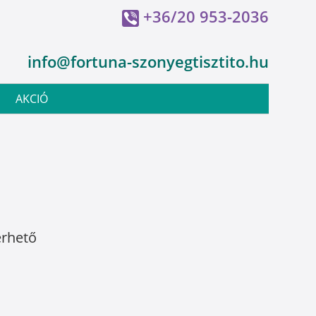
+36/20 953-2036
info@fortuna-szonyegtisztito.hu
AKCIÓ
érhető