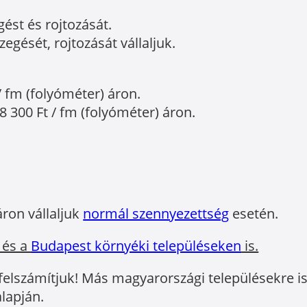
gést és rojtozását.
egését, rojtozását vállaljuk.
/ fm (folyóméter) áron.
8 300 Ft / fm (folyóméter) áron.
áron vállaljuk
normál szennyezettség
esetén.
 és a
Budapest környéki településeken
is.
 felszámítjuk! Más magyarországi településekre is 
lapján.