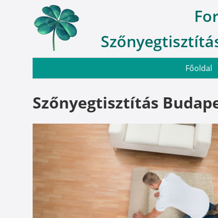
Fo
Szőnyegtisztítás
Főoldal
Szőnyegtisztítás Budape