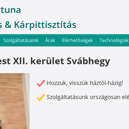
rtuna
 & Kárpittisztítás
Szolgáltatásaink
Árak
Elérhetőségek
Technológiák
st XII. kerület Svábhegy
Hozzuk, visszük háztól-házig!
Szolgáltatásunk országosan el