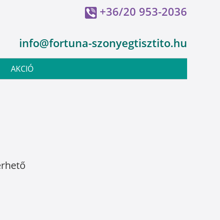
+36/20 953-2036
info@fortuna-szonyegtisztito.hu
AKCIÓ
érhető