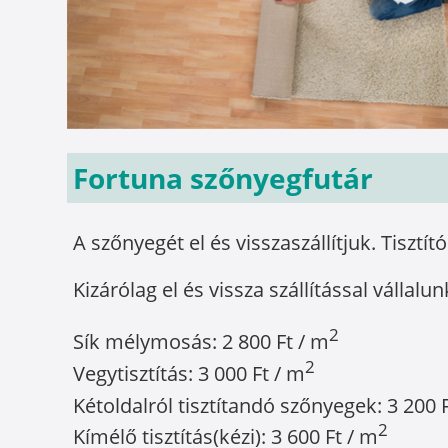
Fortuna szőnyegfutár
A szőnyegét el és visszaszállítjuk. Tisztít
Kizárólag el és vissza szállítással vállalun
2
Sík mélymosás: 2 800 Ft / m
2
Vegytisztítás: 3 000 Ft / m
Kétoldalról tisztítandó szőnyegek: 3 200 
2
Kímélő tisztítás(kézi): 3 600 Ft / m