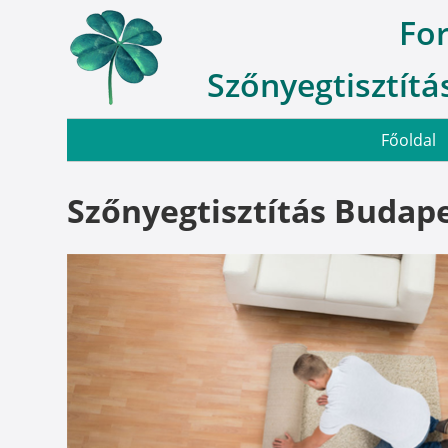
Fo
Szőnyegtisztítás
Főoldal
Szőnyegtisztítás Budape