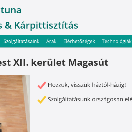
rtuna
 & Kárpittisztítás
Szolgáltatásaink
Árak
Elérhetőségek
Technológiák
st XII. kerület Magasút
Hozzuk, visszük háztól-házig!
Szolgáltatásunk országosan el