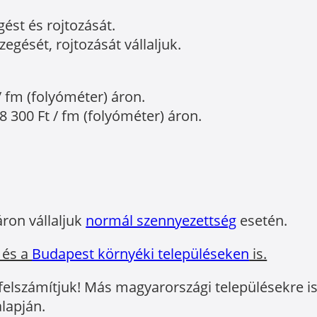
gést és rojtozását.
egését, rojtozását vállaljuk.
/ fm (folyóméter) áron.
8 300 Ft / fm (folyóméter) áron.
áron vállaljuk
normál szennyezettség
esetén.
 és a
Budapest környéki településeken
is.
 felszámítjuk! Más magyarországi településekre is 
lapján.