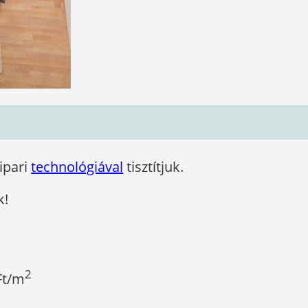
óipari
technológiával
tisztítjuk.
k!
2
Ft/m