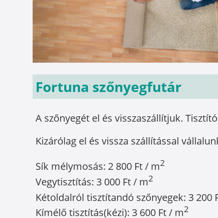
Fortuna szőnyegfutár
A szőnyegét el és visszaszállítjuk. Tisztít
Kizárólag el és vissza szállítással vállalun
2
Sík mélymosás: 2 800 Ft / m
2
Vegytisztítás: 3 000 Ft / m
Kétoldalról tisztítandó szőnyegek: 3 200 
2
Kímélő tisztítás(kézi): 3 600 Ft / m