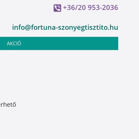
+36/20 953-2036
info@fortuna-szonyegtisztito.hu
AKCIÓ
érhető