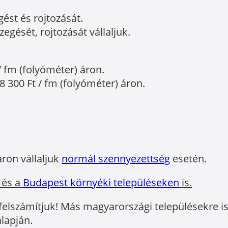
gést és rojtozását.
egését, rojtozását vállaljuk.
/ fm (folyóméter) áron.
8 300 Ft / fm (folyóméter) áron.
áron vállaljuk
normál szennyezettség
esetén.
 és a
Budapest környéki településeken
is.
 felszámítjuk! Más magyarországi településekre is 
lapján.