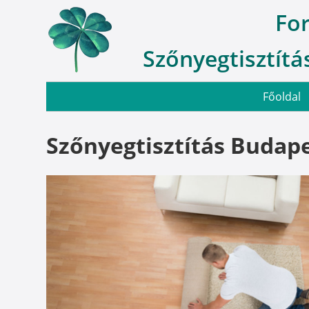
Fo
Szőnyegtisztítás
Főoldal
Szőnyegtisztítás Budapes