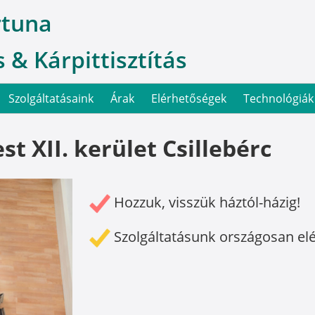
rtuna
 & Kárpittisztítás
Szolgáltatásaink
Árak
Elérhetőségek
Technológiák
t XII. kerület Csillebérc
Hozzuk, visszük háztól-házig!
Szolgáltatásunk országosan el