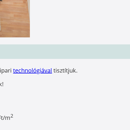
óipari
technológiával
tisztítjuk.
k!
2
Ft/m