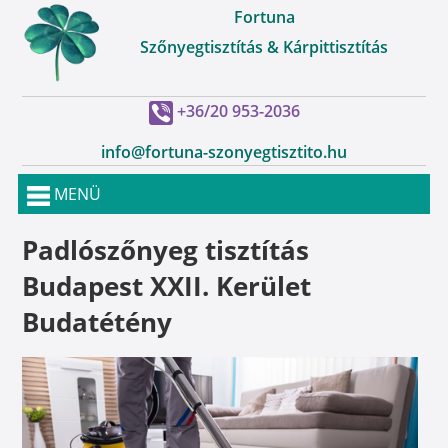
Fortuna
Szőnyegtisztítás & Kárpittisztítás
+36/20 953-2036
info@fortuna-szonyegtisztito.hu
MENÜ
Padlószőnyeg tisztítás
Budapest XXII. Kerület
Budatétény