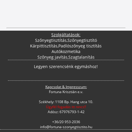
Szolgáltatások:
Szőnyegtisztítás
,
Szőnyegtisztító
Kárpittisztítás
,
Padlószőnyeg tisztítás
Autókozmetika
Szőnyeg javítás
,
Szagtalanítás
Legyen szerencsénk egymáshoz!
Kapcsolat & Impresszum:
Fortuna Krisztián e.v.
Székhely: 1108 Bp. Hang utca 10.
Ügyfél fogadás itt nincs!!
Adósz: 67976793-1-42
+36/20 953-2036
info@fortuna-szonyegtisztito.hu