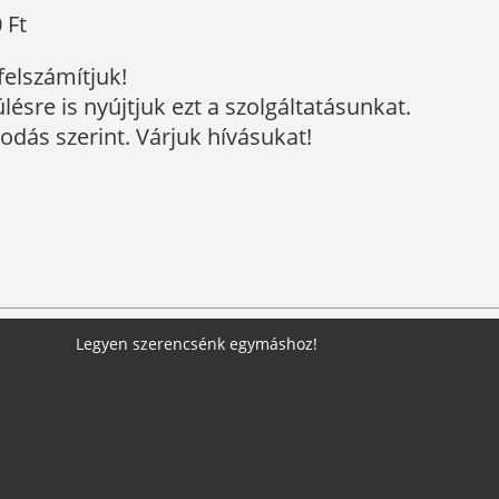
 Ft
felszámítjuk!
sre is nyújtjuk ezt a szolgáltatásunkat.
podás szerint. Várjuk hívásukat!
Legyen szerencsénk egymáshoz!