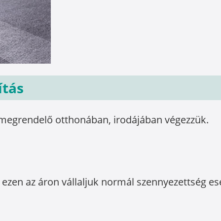
ítás
a megrendelő otthonában, irodájában végezzük.
t ezen az áron vállaljuk normál szennyezettség es