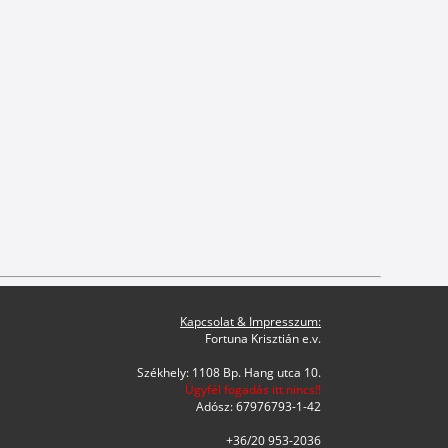
Kapcsolat & Impresszum:
Fortuna Krisztián e.v.
Székhely: 1108 Bp. Hang utca 10.
Ügyfél fogadás itt nincs!!
Adósz: 67976793-1-42
+36/20 953-2036