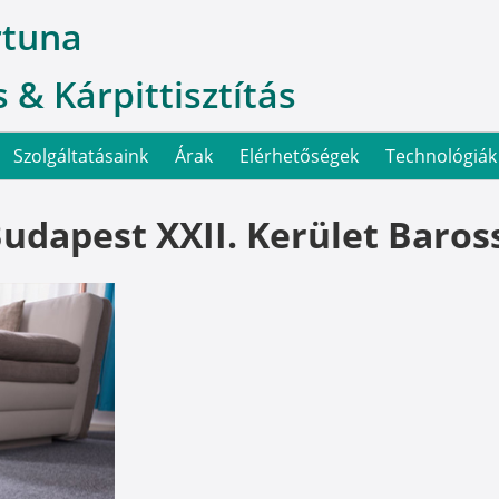
rtuna
 & Kárpittisztítás
Szolgáltatásaink
Árak
Elérhetőségek
Technológiák
Budapest XXII. Kerület Baros