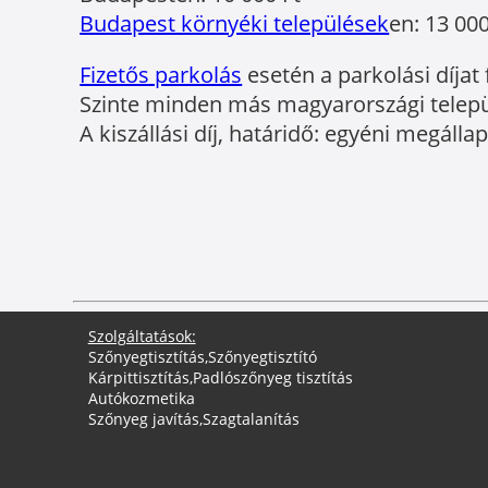
Budapest környéki települések
en: 13 000
Fizetős parkolás
esetén a parkolási díjat 
Szinte minden más magyarországi települé
A kiszállási díj, határidő: egyéni megálla
Szolgáltatások:
Szőnyegtisztítás
,
Szőnyegtisztító
Kárpittisztítás
,
Padlószőnyeg tisztítás
Autókozmetika
Szőnyeg javítás
,
Szagtalanítás