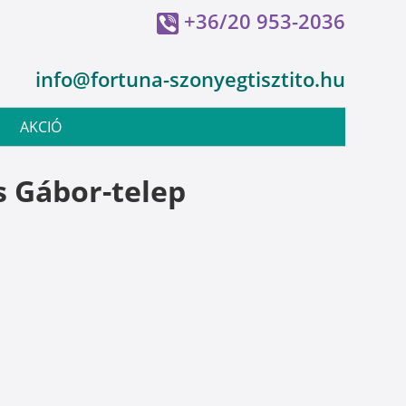
+36/20 953-2036
info@fortuna-szonyegtisztito.hu
AKCIÓ
s Gábor-telep