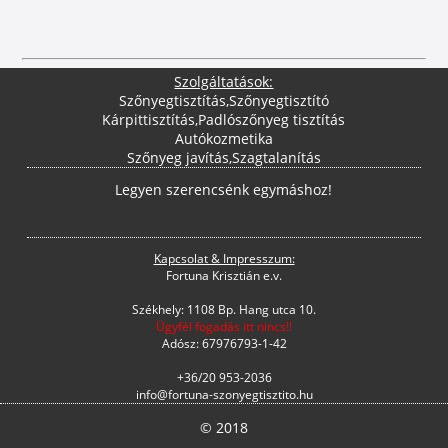
Szolgáltatások:
Szőnyegtisztítás
,
Szőnyegtisztító
Kárpittisztítás
,
Padlószőnyeg tisztítás
Autókozmetika
Szőnyeg javítás
,
Szagtalanítás
Legyen szerencsénk egymáshoz!
Kapcsolat & Impresszum:
Fortuna Krisztián e.v.
Székhely: 1108 Bp. Hang utca 10.
Ügyfél fogadás itt nincs!!
Adósz: 67976793-1-42
+36/20 953-2036
info@fortuna-szonyegtisztito.hu
© 2018