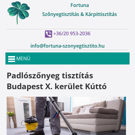
Fortuna
Szőnyegtisztítás & Kárpittisztítás
+36/20 953-2036
info@fortuna-szonyegtisztito.hu
MENÜ
Padlószőnyeg tisztítás
Budapest X. kerület Kúttó