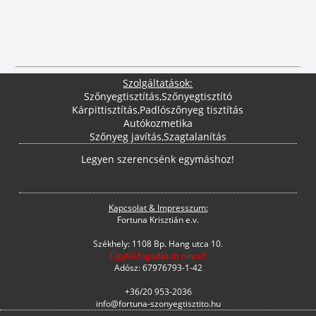
Szolgáltatások:
Szőnyegtisztítás
,
Szőnyegtisztító
Kárpittisztítás
,
Padlószőnyeg tisztítás
Autókozmetika
Szőnyeg javítás
,
Szagtalanítás
Legyen szerencsénk egymáshoz!
Kapcsolat & Impresszum:
Fortuna Krisztián e.v.
Székhely: 1108 Bp. Hang utca 10.
Ügyfél fogadás itt nincs!!
Adósz: 67976793-1-42
+36/20 953-2036
info@fortuna-szonyegtisztito.hu