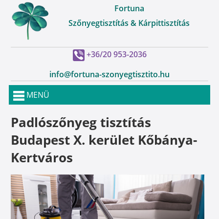
Fortuna
Szőnyegtisztítás & Kárpittisztítás
+36/20 953-2036
info@fortuna-szonyegtisztito.hu
MENÜ
Padlószőnyeg tisztítás
Budapest X. kerület Kőbánya-
Kertváros