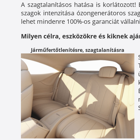
A szagtalanításos hatása is korlátozott
szagok intenzitása ózongenerátoros szag
lehet mindenre 100%-os garanciát vállalni
Milyen célra, eszközökre és kiknek ajá
Járműfertőtlenítésre, szagtalanításra