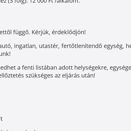
 (3 főig): 12 000 Ft /alkalom.
ttől függő. Kérjük, érdeklődjön!
tó, ingatlan, utastér, fertőtlenítendő egység, h
unk!
rjedhet a fenti listában adott helységekre, egység
llőztetés szükséges az eljárás után!
Ft