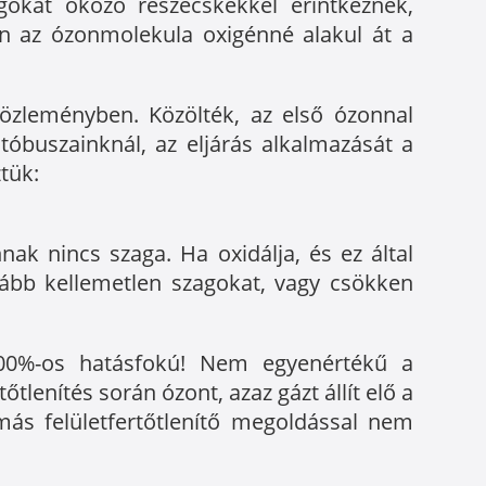
gokat okozó részecskékkel érintkeznek,
en az ózonmolekula oxigénné alakul át a
özleményben. Közölték, az első ózonnal
óbuszainknál, az eljárás alkalmazását a
tük:
ak nincs szaga. Ha oxidálja, és ez által
ább kellemetlen szagokat, vagy csökken
0%-os hatásfokú! Nem egyenértékű a
tlenítés során ózont, azaz gázt állít elő a
 más felületfertőtlenítő megoldással nem