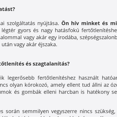
tatást?
iai szolgáltatás nyújtása.
Ön hív minket és m
légtér gyors és nagy hatásfokú fertőtlenítésh
lkalommal vagy akár egy irodába, szépségszalon
 után vagy akár éjszaka.
tlenítés és szagtalanítás?
k legerősebb fertőtlenítéshez használt ható
cs olyan kórokozó, amely ellent tud állni az ózo
umok és gombák elleni harcban is hatékony segí
és során semmilyen vegyszerre nincs szükség, í