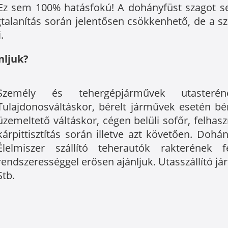
! Ez sem 100% hatásfokú! A dohányfüst szagot s
talanítás során jelentősen csökkenhető, de a 
.
nljuk?
Személy és tehergépjárművek utasterének 
Tulajdonosváltáskor, bérelt járművek esetén bé
üzemeltető váltáskor, cégen belüli sofőr, felhas
kárpittisztítás során illetve azt követően. Doh
Élelmiszer szállító teherautók rakterének 
rendszerességgel erősen ajánljuk. Utasszállító j
Stb.