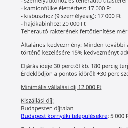
- személyautóhoz és teherautó utasteréhez
- kamionfülke élettérhez: 17 000 Ft
- kisbuszhoz (9 személyesig): 17 000 Ft
- hajókabinhoz: 20 000 Ft
Teherautó rakterének fertőtlenítése mére
Általános kedvezmény: Minden további au
történő kezelésére 15% kedvezményt ad
Eljárás ideje 30 perctől kb. 180 percig te
Érdeklődjön a pontos időről! +30 perc sze
Minimális vállalási díj 12 000 Ft
Kiszállási díj:
Budapesten díjtalan
Budapest környéki településekre
: 5 000 