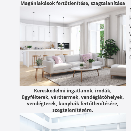
Magánlakások fertőtlenítése, szagtalanítása
Kereskedelmi ingatlanok, irodák,
ügyfélterek, várótermek, vendéglátóhelyek,
vendégterek, konyhák fertőtlenítésére,
szagtalanítására.