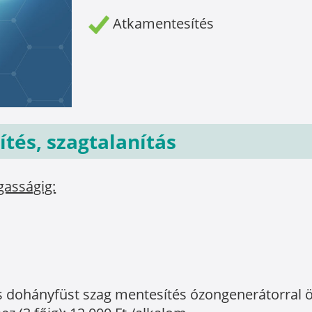
Atkamentesítés
tés, szagtalanítás
gasságig:
és és dohányfüst szag mentesítés ózongenerátorra