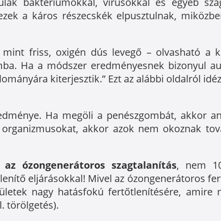
lák baktériumokkal, vírusokkal és egyéb sza
ezek a káros részecskék elpusztulnak, miközb
int friss, oxigén dús levegő – olvasható a k
lomba. Ha a módszer eredményesnek bizonyul aut
mányára kiterjesztik.” Ezt az alábbi oldalról idéz
 eredménye. Ha megöli a penészgombát, akkor ann
, organizmusokat, akkor azok nem okoznak tov
s az ózongenerátoros szagtalanítás
, nem 10
enítő eljárásokkal! Mivel az ózongenerátoros fertő
lületek nagy hatásfokú fertőtlenítésére, amire
. törölgetés).