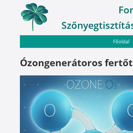
Fo
Szőnyegtisztítás
Főoldal
Ózongenerátoros fertőtl