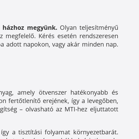
i házhoz megyünk.
Olyan teljesítményű
ez megfelelő. Kérés esetén rendszeresen
ba adott napokon, vagy akár minden nap.
anyag, amely ötvenszer hatékonyabb és
n fertőtlenítő erejének, így a levegőben,
tség – olvasható az MTI-hez eljuttatott
gy a tisztítási folyamat környezetbarát.