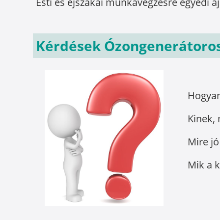
Esti és éjszakai munkavégzésre egyedi a
Kérdések Ózongenerátoros 
Hogya
Kinek, 
Mire j
Mik a k