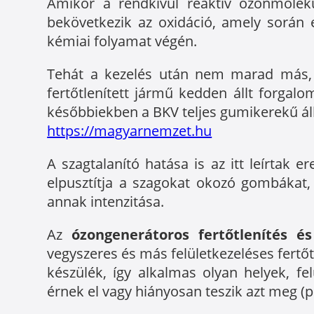
Amikor a rendkívül reaktív ózonmoleku
bekövetkezik az oxidáció, amely során 
kémiai folyamat végén.
Tehát a kezelés után nem marad más, m
fertőtlenített jármű kedden állt forga
későbbiekben a BKV teljes gumikerekű állo
https://magyarnemzet.hu
A szagtalanító hatása is az itt leírtak
elpusztítja a szagokat okozó gombákat
annak intenzitása.
Az
ózongenerátoros fertőtlenítés é
vegyszeres és más felületkezeléses fertőtl
készülék, így alkalmas olyan helyek, fe
érnek el vagy hiányosan teszik azt meg (pl