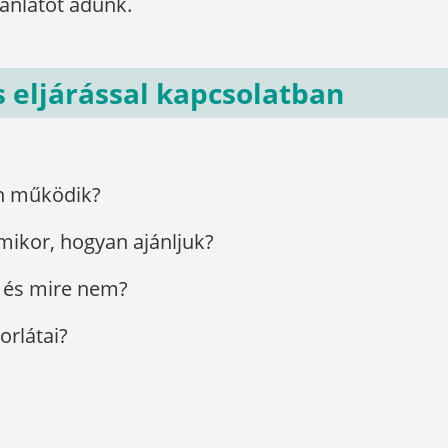
jánlatot adunk.
eljárással kapcsolatban
n működik?
mikor, hogyan ajánljuk?
ó és mire nem?
orlátai?