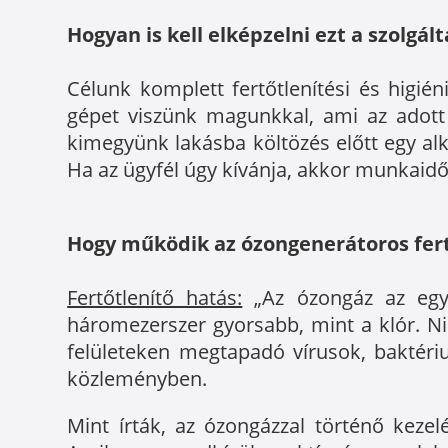
Hogyan is kell elképzelni ezt a szolgál
Célunk komplett fertőtlenítési és higién
gépet viszünk magunkkal, ami az adott 
kimegyünk lakásba költözés előtt egy a
Ha az ügyfél úgy kívánja, akkor munkaidő
Hogy működik az ózongenerátoros fertő
Fertőtlenítő hatás:
„Az ózongáz az egyi
háromezerszer gyorsabb, mint a klór. Nin
felületeken megtapadó vírusok, baktéri
közleményben.
Mint írták, az ózongázzal történő kezel