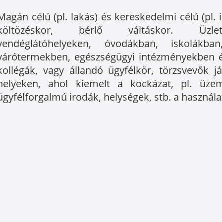
Magán célú (pl. lakás) és kereskedelmi célú (pl. 
költözéskor, bérlő váltáskor. Üzleth
vendéglátóhelyeken, óvodákban, iskolákba
várótermekben, egészségügyi intézményekben és
kollégák, vagy állandó ügyfélkör, törzsvevők 
helyeken, ahol kiemelt a kockázat, pl. üze
ügyfélforgalmú irodák, helységek, stb. a használa