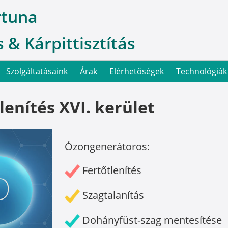
rtuna
 & Kárpittisztítás
Szolgáltatásaink
Árak
Elérhetőségek
Technológiák
enítés XVI. kerület
Ózongenerátoros:
Fertőtlenítés
Szagtalanítás
Dohányfüst-szag mentesítése