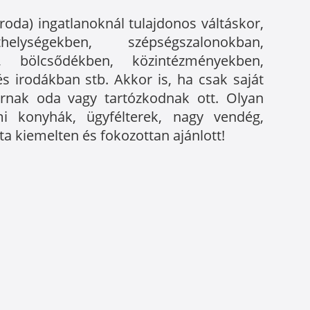
iroda) ingatlanoknál tulajdonos váltáskor,
elységekben, szépségszalonokban,
n, bölcsődékben, közintézményekben,
 irodákban stb. Akkor is, ha csak saját
járnak oda vagy tartózkodnak ott. Olyan
mi konyhák, ügyfélterek, nagy vendég,
ta kiemelten és fokozottan ajánlott!