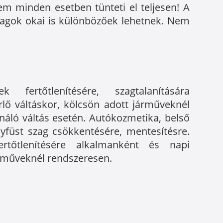
em minden esetben tünteti el teljesen! A
szagok okai is különbözőek lehetnek. Nem
fertőtlenítésére, szagtalanítására
rlő váltáskor, kölcsön adott járműveknél
ználó váltás esetén. Autókozmetika, belső
ányfüst szag csökkentésére, mentesítésre.
fertőtlenítésére alkalmanként és napi
árműveknél rendszeresen.