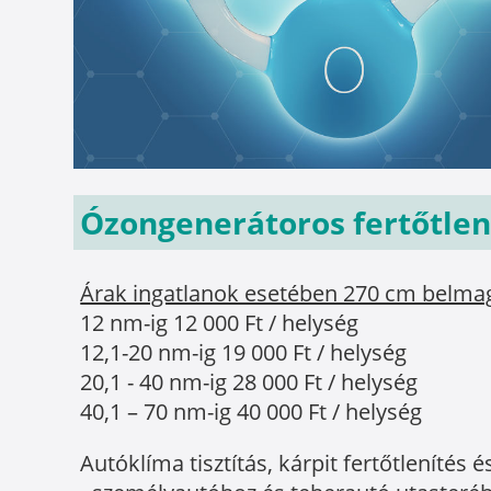
Ózongenerátoros fertőtlení
Árak ingatlanok esetében 270 cm belma
12 nm-ig 12 000 Ft / helység
12,1-20 nm-ig 19 000 Ft / helység
20,1 - 40 nm-ig 28 000 Ft / helység
40,1 – 70 nm-ig 40 000 Ft / helység
Autóklíma tisztítás, kárpit fertőtlenít