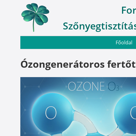
Fo
Szőnyegtisztítás
Főoldal
Ózongenerátoros fertőt