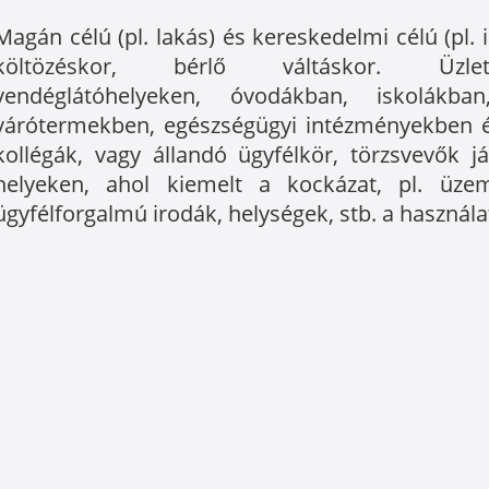
Magán célú (pl. lakás) és kereskedelmi célú (pl. 
költözéskor, bérlő váltáskor. Üzleth
vendéglátóhelyeken, óvodákban, iskolákba
várótermekben, egészségügyi intézményekben és
kollégák, vagy állandó ügyfélkör, törzsvevők 
helyeken, ahol kiemelt a kockázat, pl. üze
ügyfélforgalmú irodák, helységek, stb. a használa