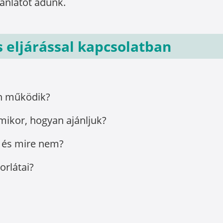
jánlatot adunk.
eljárással kapcsolatban
n működik?
mikor, hogyan ajánljuk?
ó és mire nem?
orlátai?