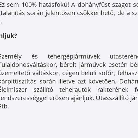
! Ez sem 100% hatásfokú! A dohányfüst szagot s
talanítás során jelentősen csökkenhető, de a 
.
nljuk?
Személy és tehergépjárművek utasterének 
Tulajdonosváltáskor, bérelt járművek esetén bé
üzemeltető váltáskor, cégen belüli sofőr, felhas
kárpittisztítás során illetve azt követően. Doh
Élelmiszer szállító teherautók rakterének 
rendszerességgel erősen ajánljuk. Utasszállító j
Stb.