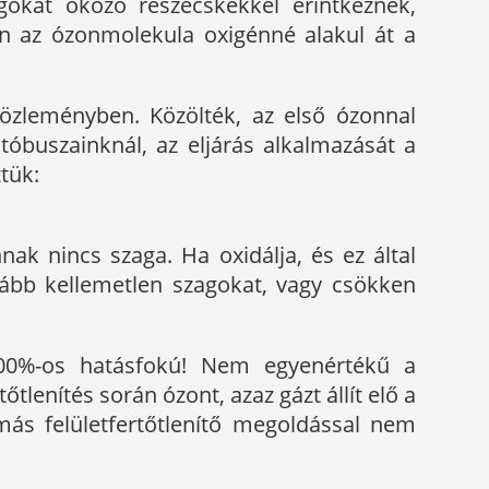
gokat okozó részecskékkel érintkeznek,
en az ózonmolekula oxigénné alakul át a
özleményben. Közölték, az első ózonnal
óbuszainknál, az eljárás alkalmazását a
tük:
ak nincs szaga. Ha oxidálja, és ez által
ább kellemetlen szagokat, vagy csökken
0%-os hatásfokú! Nem egyenértékű a
tlenítés során ózont, azaz gázt állít elő a
 más felületfertőtlenítő megoldással nem