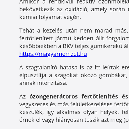
Amikor a rendkívül reaktív ózonmoleku
bekövetkezik az oxidáció, amely során 
kémiai folyamat végén.
Tehát a kezelés után nem marad más, m
fertőtlenített jármű kedden állt forga
későbbiekben a BKV teljes gumikerekű állo
https://magyarnemzet.hu
A szagtalanító hatása is az itt leírtak
elpusztítja a szagokat okozó gombákat
annak intenzitása.
Az
ózongenerátoros fertőtlenítés é
vegyszeres és más felületkezeléses fertőtl
készülék, így alkalmas olyan helyek, fe
érnek el vagy hiányosan teszik azt meg (pl