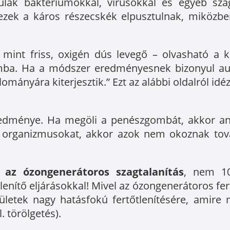
lák baktériumokkal, vírusokkal és egyéb sza
ezek a káros részecskék elpusztulnak, miközb
int friss, oxigén dús levegő – olvasható a k
lomba. Ha a módszer eredményesnek bizonyul aut
mányára kiterjesztik.” Ezt az alábbi oldalról idéz
 eredménye. Ha megöli a penészgombát, akkor ann
, organizmusokat, akkor azok nem okoznak tov
s az ózongenerátoros szagtalanítás
, nem 10
enítő eljárásokkal! Mivel az ózongenerátoros fertő
lületek nagy hatásfokú fertőtlenítésére, amire
. törölgetés).