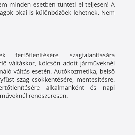
em minden esetben tünteti el teljesen! A
szagok okai is különbözőek lehetnek. Nem
fertőtlenítésére, szagtalanítására
rlő váltáskor, kölcsön adott járműveknél
ználó váltás esetén. Autókozmetika, belső
ányfüst szag csökkentésére, mentesítésre.
fertőtlenítésére alkalmanként és napi
árműveknél rendszeresen.