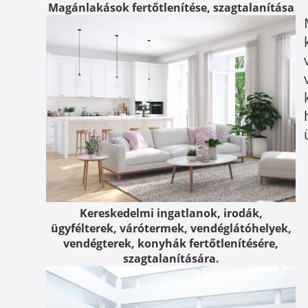
Magánlakások fertőtlenítése, szagtalanítása
Kereskedelmi ingatlanok, irodák,
ügyfélterek, várótermek, vendéglátóhelyek,
vendégterek, konyhák fertőtlenítésére,
szagtalanítására.