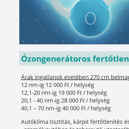
Ózongenerátoros fertőtlení
Árak ingatlanok esetében 270 cm belma
12 nm-ig 12 000 Ft / helység
12,1-20 nm-ig 19 000 Ft / helység
20,1 - 40 nm-ig 28 000 Ft / helység
40,1 – 70 nm-ig 40 000 Ft / helység
Autóklíma tisztítás, kárpit fertőtlenít