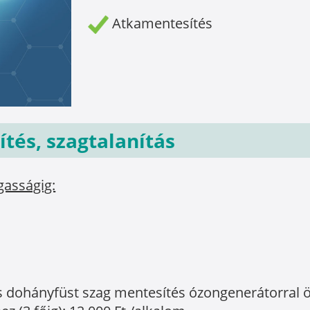
Atkamentesítés
tés, szagtalanítás
gasságig:
és és dohányfüst szag mentesítés ózongenerátorra