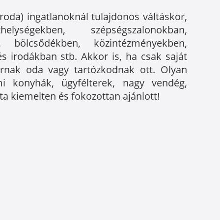
iroda) ingatlanoknál tulajdonos váltáskor,
elységekben, szépségszalonokban,
n, bölcsődékben, közintézményekben,
 irodákban stb. Akkor is, ha csak saját
járnak oda vagy tartózkodnak ott. Olyan
mi konyhák, ügyfélterek, nagy vendég,
ta kiemelten és fokozottan ajánlott!