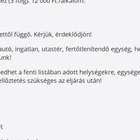
 (3 főig): 12 000 Ft /alkalom.
ttől függő. Kérjük, érdeklődjön!
tó, ingatlan, utastér, fertőtlenítendő egység, h
unk!
rjedhet a fenti listában adott helységekre, egység
llőztetés szükséges az eljárás után!
Ft