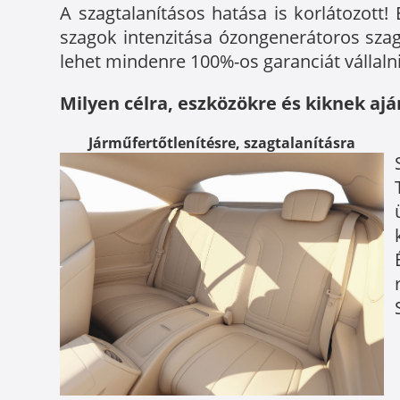
A szagtalanításos hatása is korlátozott
szagok intenzitása ózongenerátoros szag
lehet mindenre 100%-os garanciát vállalni
Milyen célra, eszközökre és kiknek ajá
Járműfertőtlenítésre, szagtalanításra