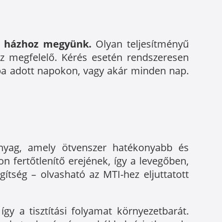
i házhoz megyünk.
Olyan teljesítményű
ez megfelelő. Kérés esetén rendszeresen
ba adott napokon, vagy akár minden nap.
anyag, amely ötvenszer hatékonyabb és
n fertőtlenítő erejének, így a levegőben,
tség – olvasható az MTI-hez eljuttatott
gy a tisztítási folyamat környezetbarát.