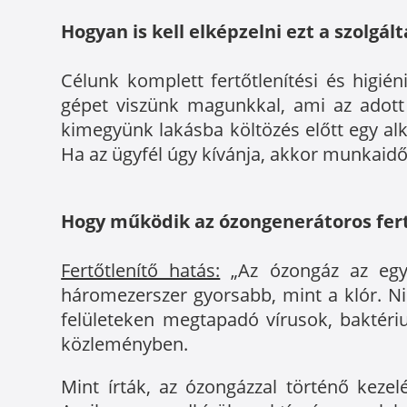
Hogyan is kell elképzelni ezt a szolgál
Célunk komplett fertőtlenítési és higién
gépet viszünk magunkkal, ami az adott 
kimegyünk lakásba költözés előtt egy a
Ha az ügyfél úgy kívánja, akkor munkaidő
Hogy működik az ózongenerátoros fertő
Fertőtlenítő hatás:
„Az ózongáz az egyi
háromezerszer gyorsabb, mint a klór. Nin
felületeken megtapadó vírusok, baktéri
közleményben.
Mint írták, az ózongázzal történő kezel