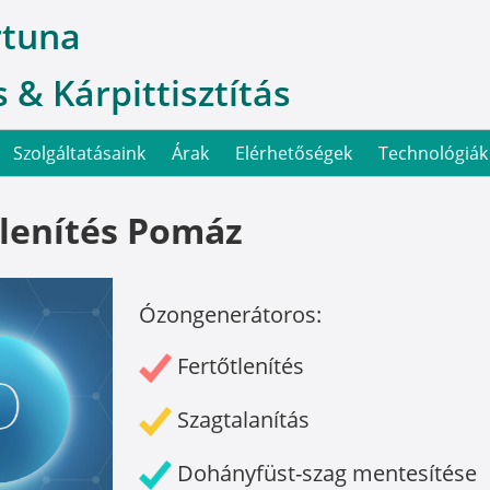
rtuna
 & Kárpittisztítás
Szolgáltatásaink
Árak
Elérhetőségek
Technológiák
lenítés Pomáz
Ózongenerátoros:
Fertőtlenítés
Szagtalanítás
Dohányfüst-szag mentesítése