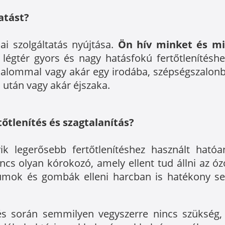
tatást?
iai szolgáltatás nyújtása.
Ön hív minket és m
légtér gyors és nagy hatásfokú fertőtlenítésh
lkalommal vagy akár egy irodába, szépségszalon
 után vagy akár éjszaka.
tlenítés és szagtalanítás?
k legerősebb fertőtlenítéshez használt ható
cs olyan kórokozó, amely ellent tud állni az ózo
umok és gombák elleni harcban is hatékony segí
és során semmilyen vegyszerre nincs szükség, í