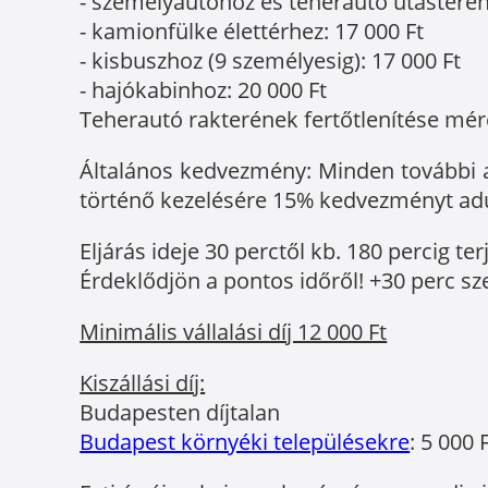
- személyautóhoz és teherautó utasteréhez
- kamionfülke élettérhez: 17 000 Ft
- kisbuszhoz (9 személyesig): 17 000 Ft
- hajókabinhoz: 20 000 Ft
Teherautó rakterének fertőtlenítése mére
Általános kedvezmény: Minden további au
történő kezelésére 15% kedvezményt ad
Eljárás ideje 30 perctől kb. 180 percig te
Érdeklődjön a pontos időről! +30 perc sze
Minimális vállalási díj 12 000 Ft
Kiszállási díj:
Budapesten díjtalan
Budapest környéki településekre
: 5 000 