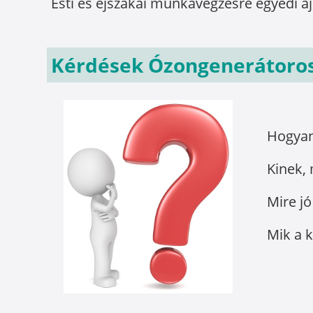
Esti és éjszakai munkavégzésre egyedi a
Kérdések Ózongenerátoros 
Hogya
Kinek, 
Mire j
Mik a k