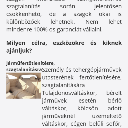
szagtalanítás során jelentősen
csökkenhető, de a szagok okai is
különbözőek lehetnek. Nem lehet
mindenre 100%-os garanciát vállalni.
Milyen célra, eszközökre és kiknek
ajánljuk?
Járműfertőtlenítésre,
Személy és tehergépjárművek
szagtalanításra
utasterének fertőtlenítésére,
szagtalanítására
Tulajdonosváltáskor, bérelt
járművek esetén bérlő
váltáskor, kölcsön adott
járműveknél üzemeltető
váltáskor, cégen belüli sofőr,