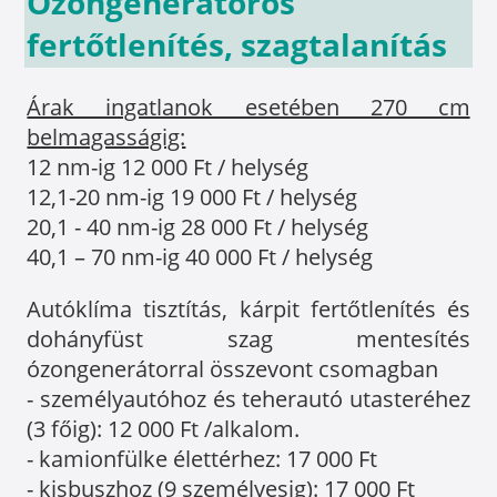
Ózongenerátoros
fertőtlenítés, szagtalanítás
Árak ingatlanok esetében 270 cm
belmagasságig:
12 nm-ig 12 000 Ft / helység
12,1-20 nm-ig 19 000 Ft / helység
20,1 - 40 nm-ig 28 000 Ft / helység
40,1 – 70 nm-ig 40 000 Ft / helység
Autóklíma tisztítás, kárpit fertőtlenítés és
dohányfüst szag mentesítés
ózongenerátorral összevont csomagban
- személyautóhoz és teherautó utasteréhez
(3 főig): 12 000 Ft /alkalom.
- kamionfülke élettérhez: 17 000 Ft
- kisbuszhoz (9 személyesig): 17 000 Ft