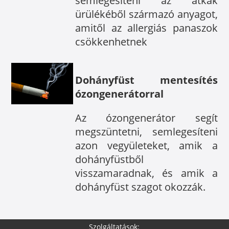
semlegesíteni az atkák
ürülékéből származó anyagot,
amitől az allergiás panaszok
csökkenhetnek
Dohányfüst mentesítés
ózongenerátorral
Az ózongenerátor segít
megszüntetni, semlegesíteni
azon vegyületeket, amik a
dohányfüstből
visszamaradnak, és amik a
dohányfüst szagot okozzák.
Szolgáltatások: