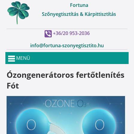
Fortuna
Szőnyegtisztítás & Kárpittisztítás
+36/20 953-2036
info@fortuna-szonyegtisztito.hu
MENÜ
Ózongenerátoros fertőtlenítés
Fót