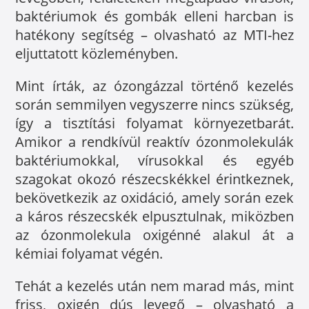
baktériumok és gombák elleni harcban is
hatékony segítség – olvasható az MTI-hez
eljuttatott közleményben.
Mint írták, az ózongázzal történő kezelés
során semmilyen vegyszerre nincs szükség,
így a tisztítási folyamat környezetbarát.
Amikor a rendkívül reaktív ózonmolekulák
baktériumokkal, vírusokkal és egyéb
szagokat okozó részecskékkel érintkeznek,
bekövetkezik az oxidáció, amely során ezek
a káros részecskék elpusztulnak, miközben
az ózonmolekula oxigénné alakul át a
kémiai folyamat végén.
Tehát a kezelés után nem marad más, mint
friss, oxigén dús levegő – olvasható a