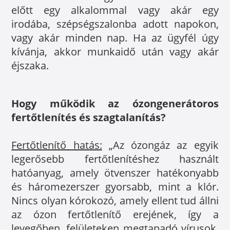
előtt egy alkalommal vagy akár egy
irodába, szépségszalonba adott napokon,
vagy akár minden nap. Ha az ügyfél úgy
kívánja, akkor munkaidő után vagy akár
éjszaka.
Hogy működik az ózongenerátoros
fertőtlenítés és szagtalanítás?
Fertőtlenítő hatás:
„Az ózongáz az egyik
legerősebb fertőtlenítéshez használt
hatóanyag, amely ötvenszer hatékonyabb
és háromezerszer gyorsabb, mint a klór.
Nincs olyan kórokozó, amely ellent tud állni
az ózon fertőtlenítő erejének, így a
levegőben, felületeken megtapadó vírusok,