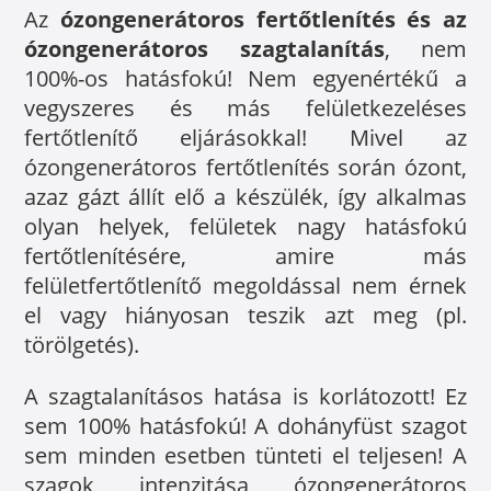
Az
ózongenerátoros fertőtlenítés és az
ózongenerátoros szagtalanítás
, nem
100%-os hatásfokú! Nem egyenértékű a
vegyszeres és más felületkezeléses
fertőtlenítő eljárásokkal! Mivel az
ózongenerátoros fertőtlenítés során ózont,
azaz gázt állít elő a készülék, így alkalmas
olyan helyek, felületek nagy hatásfokú
fertőtlenítésére, amire más
felületfertőtlenítő megoldással nem érnek
el vagy hiányosan teszik azt meg (pl.
törölgetés).
A szagtalanításos hatása is korlátozott! Ez
sem 100% hatásfokú! A dohányfüst szagot
sem minden esetben tünteti el teljesen! A
szagok intenzitása ózongenerátoros