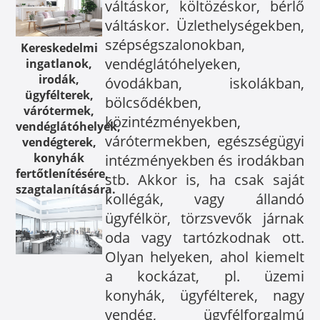
váltáskor, költözéskor, bérlő
váltáskor. Üzlethelységekben,
szépségszalonokban,
Kereskedelmi
vendéglátóhelyeken,
ingatlanok,
irodák,
óvodákban, iskolákban,
ügyfélterek,
bölcsődékben,
várótermek,
közintézményekben,
vendéglátóhelyek,
várótermekben, egészségügyi
vendégterek,
konyhák
intézményekben és irodákban
fertőtlenítésére,
stb. Akkor is, ha csak saját
szagtalanítására.
kollégák, vagy állandó
ügyfélkör, törzsvevők járnak
oda vagy tartózkodnak ott.
Olyan helyeken, ahol kiemelt
a kockázat, pl. üzemi
konyhák, ügyfélterek, nagy
vendég, ügyfélforgalmú