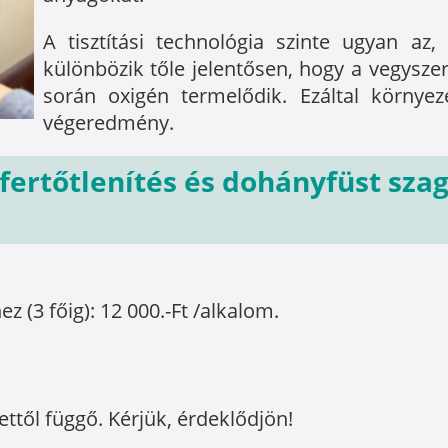
A tisztítási technológia szinte ugyan az
különbözik tőle jelentősen, hogy a vegyszer
során oxigén termelődik. Ezáltal környez
végeredmény.
t fertőtlenítés és dohányfüst sza
 (3 főig): 12 000.-Ft /alkalom.
ttől függő. Kérjük, érdeklődjön!