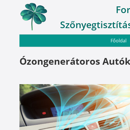
Fo
Szőnyegtisztítás
Főoldal
Ózongenerátoros Autókl