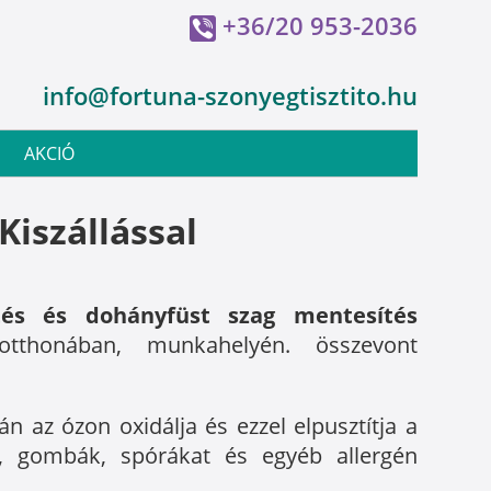
+36/20 953-2036
info@fortuna-szonyegtisztito.hu
AKCIÓ
iszállással
nítés és dohányfüst szag mentesítés
otthonában, munkahelyén. összevont
n az ózon oxidálja és ezzel elpusztítja a
t, gombák, spórákat és egyéb allergén