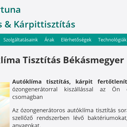
rtuna
 & Kárpittisztítás
Szolgáltatásaink
Árak
Elérhetőségek
Technológiák
íma Tisztítás Békásmegyer K
Autóklíma tisztítás, kárpit fertőtle
ózongenerátorral kiszállással az Ön 
csomagban
Az ózongenerátoros autóklíma tisztítás sorá
szellőző rendszerben lévő baktériumoka
anyagokat.