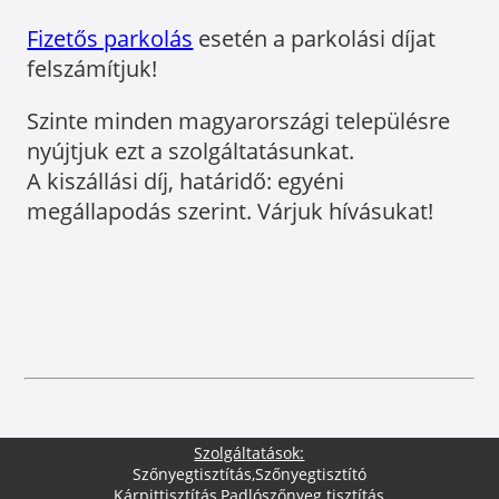
Fizetős parkolás
esetén a parkolási díjat
felszámítjuk!
Szinte minden magyarországi településre
nyújtjuk ezt a szolgáltatásunkat.
A kiszállási díj, határidő: egyéni
megállapodás szerint. Várjuk hívásukat!
Szolgáltatások:
Szőnyegtisztítás
,
Szőnyegtisztító
Kárpittisztítás
,
Padlószőnyeg tisztítás