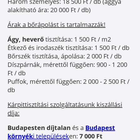
Három személyes: 18 500 Ft / db (ággyá
alakítható ára: 20 000 Ft / db)
Árak a bőrápolást is tartalmazzák!
Ágy, heverő
tisztítása: 1 500 Ft / m2
Étkező és irodaszék tisztítása: 1 500 Ft / db
Bőrszék tisztítása, ápolása: 2 000 Ft / db
Díszpárnák, mérettől függően: 900 - 1 200
Ft / db
Puffok, mérettől függően: 2 000 - 2 500 Ft /
db
Kárpittisztítási szolgáltatásunk kiszállási
díja:
Budapesten díjtalan
és a
Budapest
környék
i települések
en:
7 000 Ft