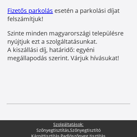
Fizetős parkolás
esetén a parkolási díjat
felszámítjuk!
Szinte minden magyarországi településre
nyújtjuk ezt a szolgáltatásunkat.
A kiszállási díj, határidő: egyéni
megállapodás szerint. Várjuk hívásukat!
Szolgáltatások:
Szőnyegtisztítás
,
Szőnyegtisztító
Kárpittisztítás
,
Padlószőnyeg tisztítás