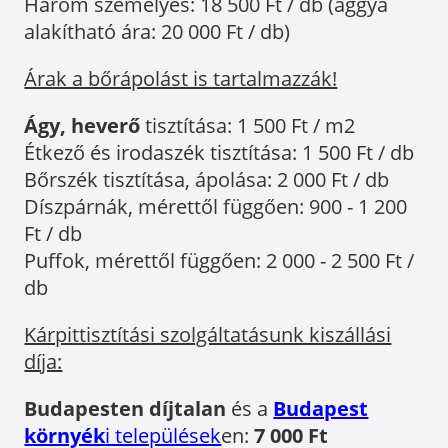
Három személyes: 18 500 Ft / db (ággyá
alakítható ára: 20 000 Ft / db)
Árak a bőrápolást is tartalmazzák!
Ágy, heverő
tisztítása: 1 500 Ft / m2
Étkező és irodaszék tisztítása: 1 500 Ft / db
Bőrszék tisztítása, ápolása: 2 000 Ft / db
Díszpárnák, mérettől függően: 900 - 1 200
Ft / db
Puffok, mérettől függően: 2 000 - 2 500 Ft /
db
Kárpittisztítási szolgáltatásunk kiszállási
díja:
Budapesten díjtalan
és a
Budapest
környék
i települések
en:
7 000 Ft