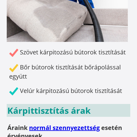
Szövet kárpitozású bútorok tisztítását
Bőr bútorok tisztítását bőrápolással
együtt
Velúr kárpitozású bútorok tisztítását
Kárpittisztítás árak
Áraink
normál szennyezettség
esetén
érvényesek.