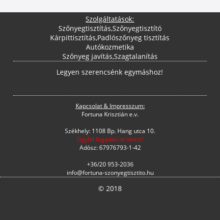
Szolgáltatások:
Szőnyegtisztítás
,
Szőnyegtisztító
Kárpittisztítás
,
Padlószőnyeg tisztítás
Autókozmetika
Szőnyeg javítás
,
Szagtalanítás
Legyen szerencsénk egymáshoz!
Kapcsolat & Impresszum:
Fortuna Krisztián e.v.
Székhely: 1108 Bp. Hang utca 10.
Ügyfél fogadás itt nincs!!
Adósz: 67976793-1-42
+36/20 953-2036
info@fortuna-szonyegtisztito.hu
© 2018