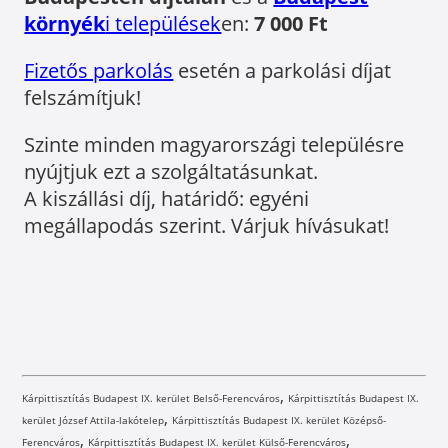
környék
i települések
en:
7 000 Ft
Fizetős parkolás
esetén a parkolási díjat
felszámítjuk!
Szinte minden magyarországi településre
nyújtjuk ezt a szolgáltatásunkat.
A kiszállási díj, határidő: egyéni
megállapodás szerint. Várjuk hívásukat!
,
Kárpittisztítás Budapest IX. kerület Belső-Ferencváros
Kárpittisztítás Budapest IX.
,
kerület József Attila-lakótelep
Kárpittisztítás Budapest IX. kerület Középső-
,
,
Ferencváros
Kárpittisztítás Budapest IX. kerület Külső-Ferencváros