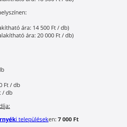
helyszínen:
kítható ára: 14 500 Ft / db)
akítható ára: 20 000 Ft / db)
db
 Ft / db
 / db
díja:
rnyék
i települések
en:
7 000 Ft