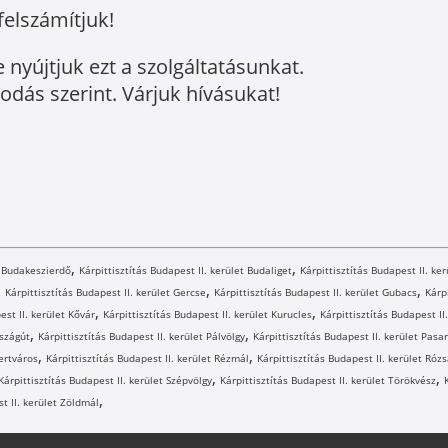
felszámítjuk!
nyújtjuk ezt a szolgáltatásunkat.
podás szerint. Várjuk hívásukat!
,
,
t Budakeszierdő
Kárpittisztítás Budapest II. kerület Budaliget
Kárpittisztítás Budapest II. ke
,
,
,
Kárpittisztítás Budapest II. kerület Gercse
Kárpittisztítás Budapest II. kerület Gubacs
Kárp
,
,
est II. kerület Kővár
Kárpittisztítás Budapest II. kerület Kurucles
Kárpittisztítás Budapest I
,
,
rszágút
Kárpittisztítás Budapest II. kerület Pálvölgy
Kárpittisztítás Budapest II. kerület Pasa
,
,
ertváros
Kárpittisztítás Budapest II. kerület Rézmál
Kárpittisztítás Budapest II. kerület Ró
,
,
Kárpittisztítás Budapest II. kerület Szépvölgy
Kárpittisztítás Budapest II. kerület Törökvész
,
st II. kerület Zöldmál