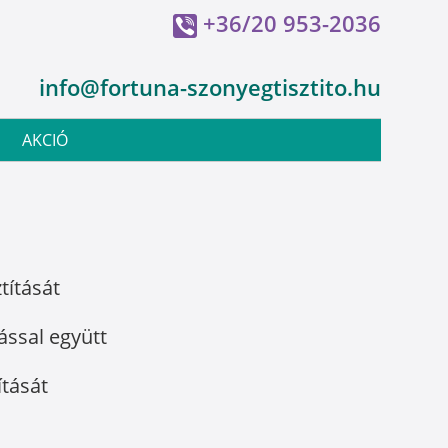
+36/20 953-2036
info@fortuna-szonyegtisztito.hu
AKCIÓ
títását
ással együtt
ítását