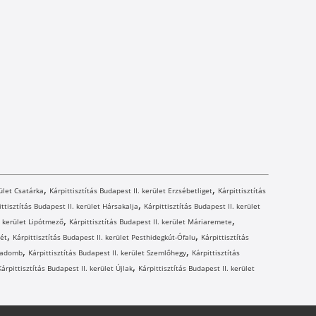
,
,
rület Csatárka
Kárpittisztítás Budapest II. kerület Erzsébetliget
Kárpittisztítás
,
ittisztítás Budapest II. kerület Hársakalja
Kárpittisztítás Budapest II. kerület
,
,
I. kerület Lipótmező
Kárpittisztítás Budapest II. kerület Máriaremete
,
,
rét
Kárpittisztítás Budapest II. kerület Pesthidegkút-Ófalu
Kárpittisztítás
,
,
zsadomb
Kárpittisztítás Budapest II. kerület Szemlőhegy
Kárpittisztítás
,
Kárpittisztítás Budapest II. kerület Újlak
Kárpittisztítás Budapest II. kerület