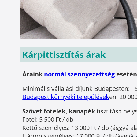
Kárpittisztítás árak
Áraink
normál szennyezettség
esetén
Minimális vállalási díjunk Budapesten: 15
Budapest környéki települések
en: 20 000
Szövet fotelek, kanapék
tisztítása hely
Fotel: 5 500 Ft / db
Kettő személyes: 13 000 Ft / db (ággyá ala
Három személyes: 17 000 Ft / db (ággyá al