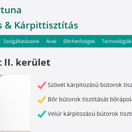
rtuna
 & Kárpittisztítás
Szolgáltatásaink
Árak
Elérhetőségek
Technológiák
 II. kerület
Szövet kárpitozású bútorok tisz
Bőr bútorok tisztítását bőrápol
Velúr kárpitozású bútorok tiszt