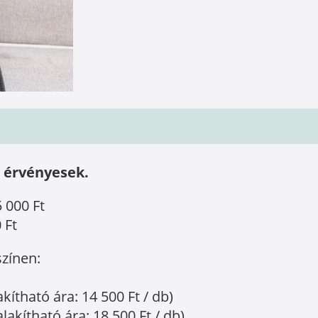
 érvényesek.
 000 Ft
 Ft
színen:
kítható ára: 14 500 Ft / db)
akítható ára: 18 500 Ft / db)