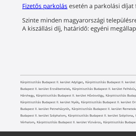
Fizetős parkolás
esetén a parkolási díjat 
Szinte minden magyarországi településre 
A kiszállási díj, határidő: egyéni megálla
,
Kárpittisztítás Budapest II. kerület Adyliget
Kárpittisztítás Budapest II. kerüle
,
Budapest II. kerület Erzsébettelek
Kárpittisztítás Budapest II. kerület Felhévíz
,
,
Hárshegy
Kárpittisztítás Budapest II. kerület Hűvösvölgy
Kárpittisztítás Budap
,
Kárpittisztítás Budapest II. kerület Nyék
Kárpittisztítás Budapest II. kerület O
,
Budapest II. kerület Petneházyrét
Kárpittisztítás Budapest II. kerület Remetek
,
,
Budapest II. kerület Széphalom
Kárpittisztítás Budapest II. kerület Szépilona
,
,
Vérhalom
Kárpittisztítás Budapest II. kerület Víziváros
Kárpittisztítás Budape