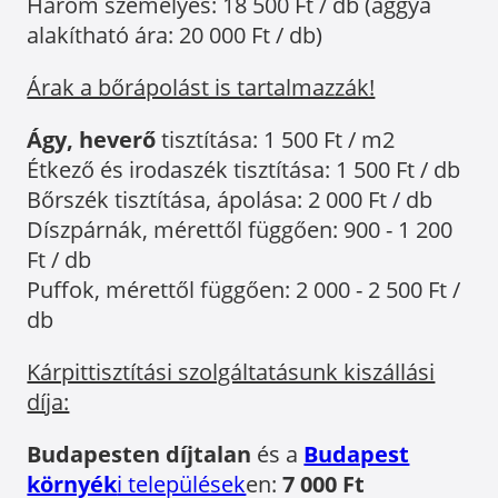
Három személyes: 18 500 Ft / db (ággyá
alakítható ára: 20 000 Ft / db)
Árak a bőrápolást is tartalmazzák!
Ágy, heverő
tisztítása: 1 500 Ft / m2
Étkező és irodaszék tisztítása: 1 500 Ft / db
Bőrszék tisztítása, ápolása: 2 000 Ft / db
Díszpárnák, mérettől függően: 900 - 1 200
Ft / db
Puffok, mérettől függően: 2 000 - 2 500 Ft /
db
Kárpittisztítási szolgáltatásunk kiszállási
díja:
Budapesten díjtalan
és a
Budapest
környék
i települések
en:
7 000 Ft