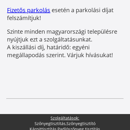
Fizetős parkolás
esetén a parkolási díjat
felszámítjuk!
Szinte minden magyarországi településre
nyújtjuk ezt a szolgáltatásunkat.
A kiszállási díj, határidő: egyéni
megállapodás szerint. Várjuk hívásukat!
Szolgáltatások:
Szőnyegtisztítás
,
Szőnyegtisztító
Kárpittisztítás
,
Padlószőnyeg tisztítás