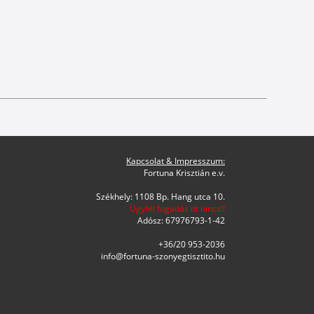
Kapcsolat & Impresszum:
Fortuna Krisztián e.v.
Székhely: 1108 Bp. Hang utca 10.
Ügyfél fogadás itt nincs!!
Adósz: 67976793-1-42
+36/20 953-2036
info@fortuna-szonyegtisztito.hu