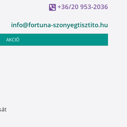
+36/20 953-2036
info@fortuna-szonyegtisztito.hu
AKCIÓ
sát