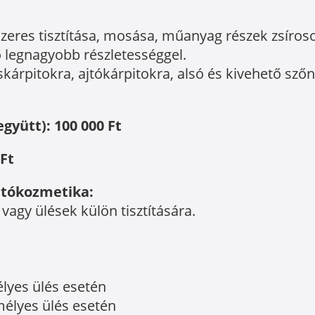
szeres tisztítása, mosása, műanyag részek zsír
ető legnagyobb részletességgel.
üléskárpitokra, ajtókárpitokra, alsó és kivehető s
gyütt): 100 000 Ft
Ft
autókozmetika:
 vagy ülések külön tisztítására.
élyes ülés esetén
emélyes ülés esetén