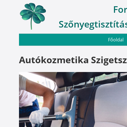
Fo
Szőnyegtisztítás
Főoldal
Autókozmetika Szigets