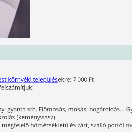
st környéki település
ekre: 7 000 Ft
felszámítjuk!
ny, gyanta stb. Előmosás, mosás, bogároldás… Gya
aszolás (keményviasz).
 megfelelő hőmérsékletű és zárt, szálló portól m