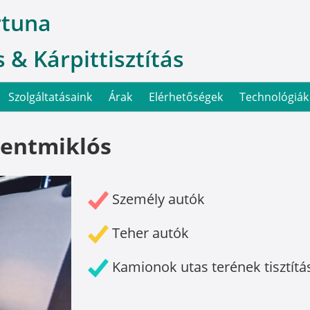
rtuna
 & Kárpittisztítás
Szolgáltatásaink
Árak
Elérhetőségek
Technológiák
zentmiklós
Személy autók
Teher autók
Kamionok utas terének tisztítá