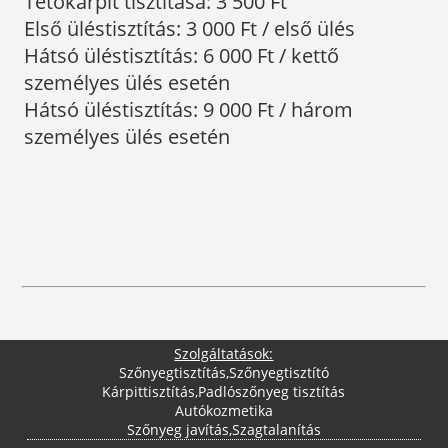
Tetőkárpit tisztítása: 3 500 Ft
Első üléstisztítás: 3 000 Ft / első ülés
Hátsó üléstisztítás: 6 000 Ft / kettő
személyes ülés esetén
Hátsó üléstisztítás: 9 000 Ft / három
személyes ülés esetén
Szolgáltatások:
Szőnyegtisztítás
,
Szőnyegtisztító
Kárpittisztítás
,
Padlószőnyeg tisztítás
Autókozmetika
Szőnyeg javítás
,
Szagtalanítás