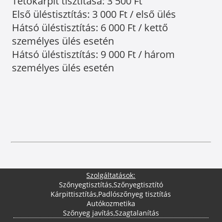
Tetőkárpit tisztítása: 3 500 Ft
Első üléstisztítás: 3 000 Ft / első ülés
Hátsó üléstisztítás: 6 000 Ft / kettő
személyes ülés esetén
Hátsó üléstisztítás: 9 000 Ft / három
személyes ülés esetén
Szolgáltatások:
Szőnyegtisztítás
,
Szőnyegtisztító
Kárpittisztítás
,
Padlószőnyeg tisztítás
Autókozmetika
Szőnyeg javítás
,
Szagtalanítás