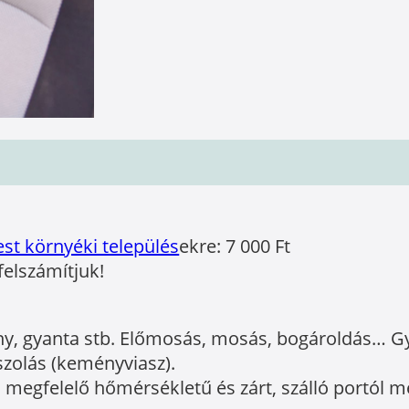
st környéki település
ekre: 7 000 Ft
felszámítjuk!
ny, gyanta stb. Előmosás, mosás, bogároldás… Gya
aszolás (keményviasz).
 megfelelő hőmérsékletű és zárt, szálló portól m