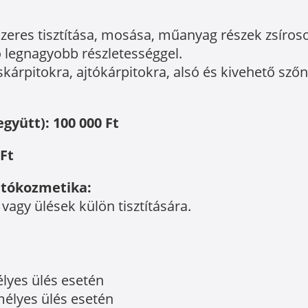
szeres tisztítása, mosása, műanyag részek zsír
ető legnagyobb részletességgel.
üléskárpitokra, ajtókárpitokra, alsó és kivehető s
gyütt): 100 000 Ft
Ft
autókozmetika:
 vagy ülések külön tisztítására.
élyes ülés esetén
emélyes ülés esetén