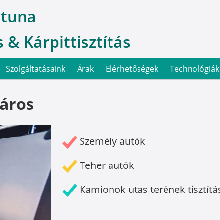
rtuna
 & Kárpittisztítás
Szolgáltatásaink
Árak
Elérhetőségek
Technológiák
áros
Személy autók
Teher autók
Kamionok utas terének tisztítá