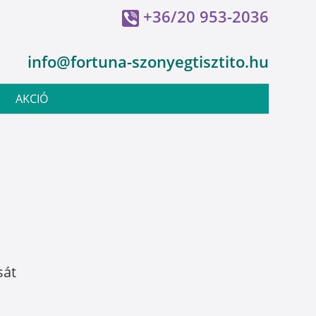
+36/20 953-2036
info@fortuna-szonyegtisztito.hu
AKCIÓ
sát