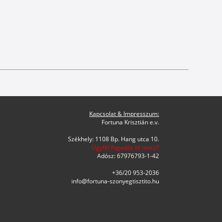
Kapcsolat & Impresszum:
Fortuna Krisztián e.v.
Székhely: 1108 Bp. Hang utca 10.
Ügyfél fogadás itt nincs!!
Adósz: 67976793-1-42
+36/20 953-2036
info@fortuna-szonyegtisztito.hu