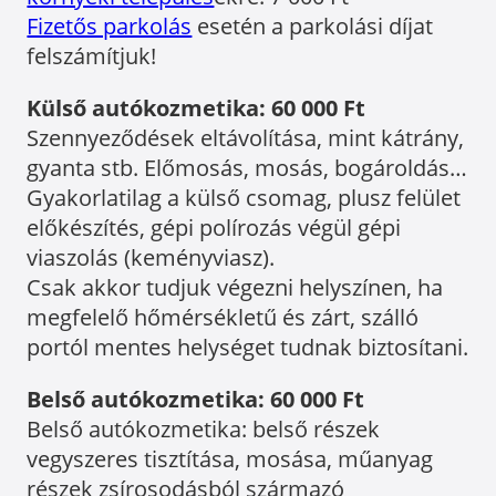
Fizetős parkolás
esetén a parkolási díjat
felszámítjuk!
Külső autókozmetika: 60 000 Ft
Szennyeződések eltávolítása, mint kátrány,
gyanta stb. Előmosás, mosás, bogároldás…
Gyakorlatilag a külső csomag, plusz felület
előkészítés, gépi polírozás végül gépi
viaszolás (keményviasz).
Csak akkor tudjuk végezni helyszínen, ha
megfelelő hőmérsékletű és zárt, szálló
portól mentes helységet tudnak biztosítani.
Belső autókozmetika: 60 000 Ft
Belső autókozmetika: belső részek
vegyszeres tisztítása, mosása, műanyag
részek zsírosodásból származó