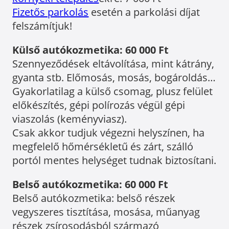
Fizetős parkolás
esetén a parkolási díjat
felszámítjuk!
Külső autókozmetika: 60 000 Ft
Szennyeződések eltávolítása, mint kátrány,
gyanta stb. Előmosás, mosás, bogároldás…
Gyakorlatilag a külső csomag, plusz felület
előkészítés, gépi polírozás végül gépi
viaszolás (keményviasz).
Csak akkor tudjuk végezni helyszínen, ha
megfelelő hőmérsékletű és zárt, szálló
portól mentes helységet tudnak biztosítani.
Belső autókozmetika: 60 000 Ft
Belső autókozmetika: belső részek
vegyszeres tisztítása, mosása, műanyag
részek zsírosodásból származó