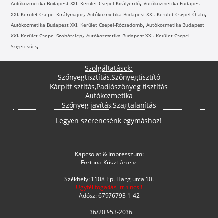
,
Autókozmetika Budapest XXI. Kerület Csepel-Királyerdő
Autókozmetika Budapest
,
,
XXI. Kerület Csepel-Királymajor
Autókozmetika Budapest XXI. Kerület Csepel-Ófalu
,
Autókozmetika Budapest XXI. Kerület Csepel-Rózsadomb
Autókozmetika Budapest
,
XXI. Kerület Csepel-Szabótelep
Autókozmetika Budapest XXI. Kerület Csepel-
,
Szigetcsúcs
Szolgáltatások:
Szőnyegtisztítás
,
Szőnyegtisztító
Kárpittisztítás
,
Padlószőnyeg tisztítás
Autókozmetika
Szőnyeg javítás
,
Szagtalanítás
Legyen szerencsénk egymáshoz!
Kapcsolat & Impresszum:
Fortuna Krisztián e.v.
Székhely: 1108 Bp. Hang utca 10.
Ügyfél fogadás itt nincs!!
Adósz: 67976793-1-42
+36/20 953-2036