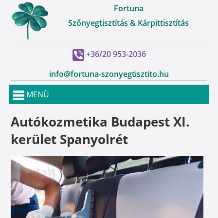
Fortuna
Szőnyegtisztítás & Kárpittisztítás
+36/20 953-2036
info@fortuna-szonyegtisztito.hu
MENÜ
Autókozmetika Budapest XI.
kerület Spanyolrét