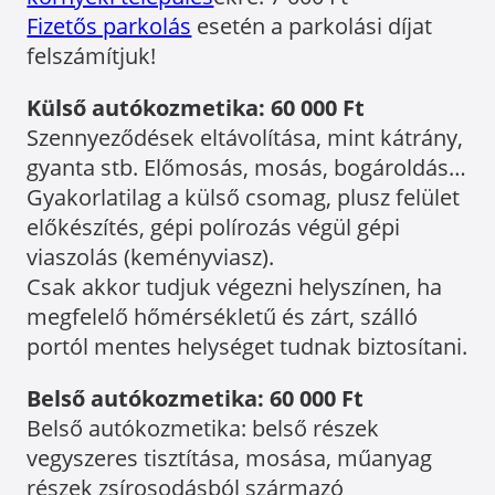
Fizetős parkolás
esetén a parkolási díjat
felszámítjuk!
Külső autókozmetika: 60 000 Ft
Szennyeződések eltávolítása, mint kátrány,
gyanta stb. Előmosás, mosás, bogároldás…
Gyakorlatilag a külső csomag, plusz felület
előkészítés, gépi polírozás végül gépi
viaszolás (keményviasz).
Csak akkor tudjuk végezni helyszínen, ha
megfelelő hőmérsékletű és zárt, szálló
portól mentes helységet tudnak biztosítani.
Belső autókozmetika: 60 000 Ft
Belső autókozmetika: belső részek
vegyszeres tisztítása, mosása, műanyag
részek zsírosodásból származó