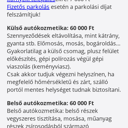
Fizetős parkolás
esetén a parkolási díjat
felszámítjuk!
Külső autókozmetika: 60 000 Ft
Szennyeződések eltávolítása, mint kátrány,
gyanta stb. Előmosás, mosás, bogároldás…
Gyakorlatilag a külső csomag, plusz felület
előkészítés, gépi polírozás végül gépi
viaszolás (keményviasz).
Csak akkor tudjuk végezni helyszínen, ha
megfelelő hőmérsékletű és zárt, szálló
portól mentes helységet tudnak biztosítani.
Belső autókozmetika: 60 000 Ft
Belső autókozmetika: belső részek
vegyszeres tisztítása, mosása, műanyag
részek zsírosodásból származó