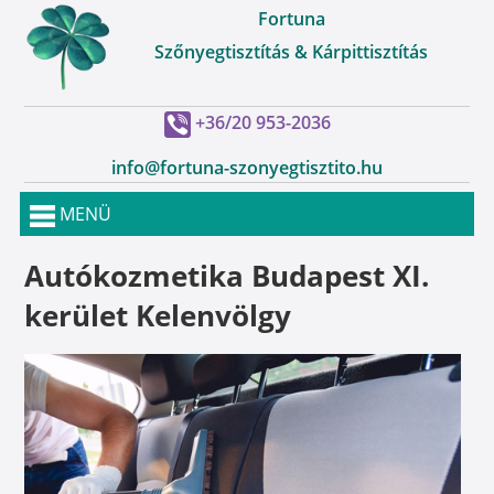
Fortuna
Szőnyegtisztítás & Kárpittisztítás
+36/20 953-2036
info@fortuna-szonyegtisztito.hu
MENÜ
Autókozmetika Budapest XI.
kerület Kelenvölgy