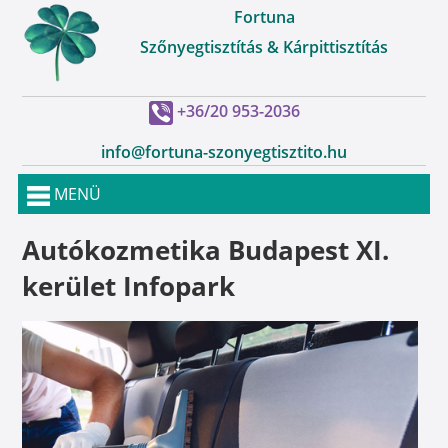
Fortuna
Szőnyegtisztítás & Kárpittisztítás
+36/20 953-2036
info@fortuna-szonyegtisztito.hu
MENÜ
Autókozmetika Budapest XI.
kerület Infopark