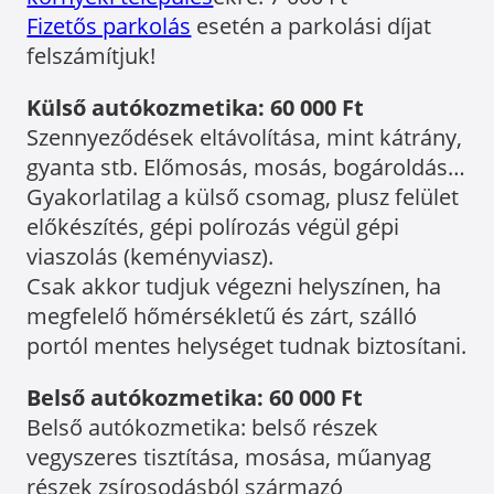
Fizetős parkolás
esetén a parkolási díjat
felszámítjuk!
Külső autókozmetika: 60 000 Ft
Szennyeződések eltávolítása, mint kátrány,
gyanta stb. Előmosás, mosás, bogároldás…
Gyakorlatilag a külső csomag, plusz felület
előkészítés, gépi polírozás végül gépi
viaszolás (keményviasz).
Csak akkor tudjuk végezni helyszínen, ha
megfelelő hőmérsékletű és zárt, szálló
portól mentes helységet tudnak biztosítani.
Belső autókozmetika: 60 000 Ft
Belső autókozmetika: belső részek
vegyszeres tisztítása, mosása, műanyag
részek zsírosodásból származó