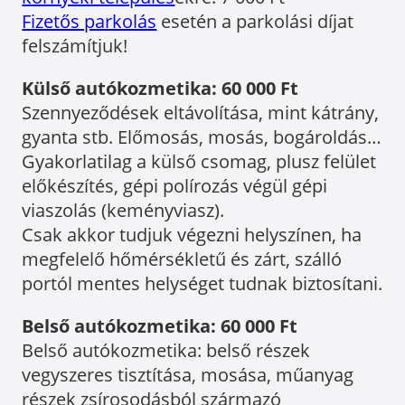
Fizetős parkolás
esetén a parkolási díjat
felszámítjuk!
Külső autókozmetika: 60 000 Ft
Szennyeződések eltávolítása, mint kátrány,
gyanta stb. Előmosás, mosás, bogároldás…
Gyakorlatilag a külső csomag, plusz felület
előkészítés, gépi polírozás végül gépi
viaszolás (keményviasz).
Csak akkor tudjuk végezni helyszínen, ha
megfelelő hőmérsékletű és zárt, szálló
portól mentes helységet tudnak biztosítani.
Belső autókozmetika: 60 000 Ft
Belső autókozmetika: belső részek
vegyszeres tisztítása, mosása, műanyag
részek zsírosodásból származó