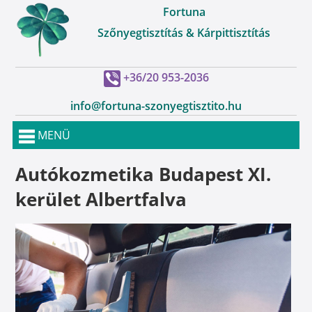
Fortuna
Szőnyegtisztítás & Kárpittisztítás
+36/20 953-2036
info@fortuna-szonyegtisztito.hu
MENÜ
Autókozmetika Budapest XI.
kerület Albertfalva