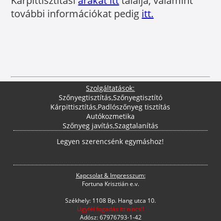
Kárpittisztítási
árakat itt
találja, valamint
további információkat pedig
itt.
Szolgáltatások:
Szőnyegtisztítás
,
Szőnyegtisztító
Kárpittisztítás
,
Padlószőnyeg tisztítás
Autókozmetika
Szőnyeg javítás
,
Szagtalanítás
Legyen szerencsénk egymáshoz!
Kapcsolat & Impresszum:
Fortuna Krisztián e.v.
Székhely: 1108 Bp. Hang utca 10.
Ügyfél fogadás itt nincs!!
Adósz: 67976793-1-42