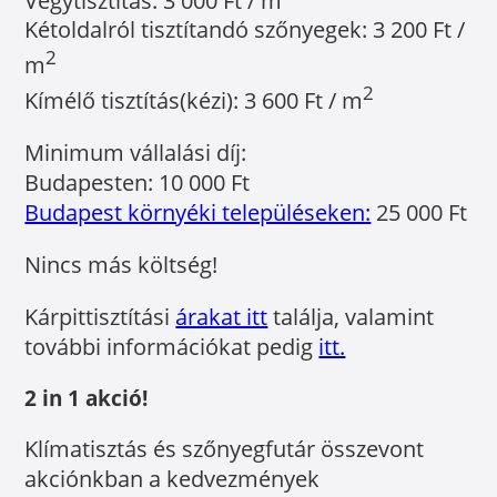
Kétoldalról tisztítandó szőnyegek: 3 200 Ft /
2
m
2
Kímélő tisztítás(kézi): 3 600 Ft / m
Minimum vállalási díj:
Budapesten: 10 000 Ft
Budapest környéki településeken:
25 000 Ft
Nincs más költség!
Kárpittisztítási
árakat itt
találja, valamint
további információkat pedig
itt.
2 in 1 akció!
Klímatisztás és szőnyegfutár összevont
akciónkban a kedvezmények