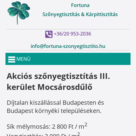
Fortuna
Szőnyegtisztítás & Kárpittisztítás
+36/20 953-2036
info@fortuna-szonyegtisztito.hu
MENÜ
Akciós szőnyegtisztítás III.
kerület Mocsárosdűlő
Díjtalan kiszállással Budapesten és
Budapest környéki településeken.
2
Sík mélymosás: 2 800 Ft / m
2
Vegytisztítás: 3 000 Ft / m