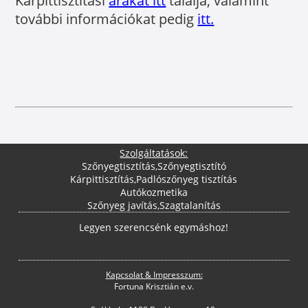
Kárpittisztítási
árakat itt
találja, valamint
további információkat pedig
itt.
Szolgáltatások:
Szőnyegtisztítás
,
Szőnyegtisztító
Kárpittisztítás
,
Padlószőnyeg tisztítás
Autókozmetika
Szőnyeg javítás
,
Szagtalanítás
Legyen szerencsénk egymáshoz!
Kapcsolat & Impresszum:
Fortuna Krisztián e.v.