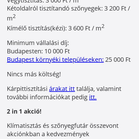
Kétoldalról tisztítandó szőnyegek: 3 200 Ft /
2
m
2
Kímélő tisztítás(kézi): 3 600 Ft / m
Minimum vállalási díj:
Budapesten: 10 000 Ft
Budapest környéki településeken:
25 000 Ft
Nincs más költség!
Kárpittisztítási
árakat itt
találja, valamint
további információkat pedig
itt.
2 in 1 akció!
Klímatisztás és szőnyegfutár összevont
akciónkban a kedvezmények