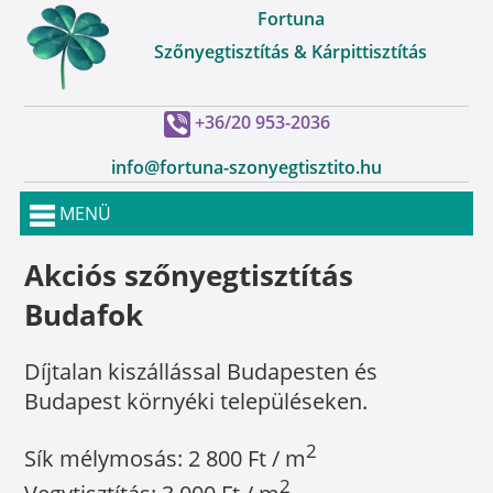
Fortuna
Szőnyegtisztítás & Kárpittisztítás
+36/20 953-2036
info@fortuna-szonyegtisztito.hu
MENÜ
Akciós szőnyegtisztítás
Budafok
Díjtalan kiszállással Budapesten és
Budapest környéki településeken.
2
Sík mélymosás: 2 800 Ft / m
2
Vegytisztítás: 3 000 Ft / m